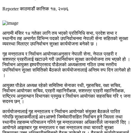
Reporter
काठमाडौं
कात्तिक १७, २०७६
आगामी मंसिर १४ गतेका लागि तय भएको प्रतिनिधि सभा, प्रदेश सभा र
स्थानीय तह अन्तर्गत विभिन्न पदको उपनिर्वाचनमा नेपाली सेना सहितको सुरक्षा
व्यवस्था मिलाएर उपनिर्वाचन सुरक्षा कार्ययोजना बनेको छ ।
गृह मन्त्रालय र निर्वाचन आयोगकाअनुसार नेपाली सेना, नेपाल प्रहरी र
सशस्त्र प्रहरीलाई खटाउने गरी उपनिर्वाचन सुरक्षा कार्ययोजना तय भएको हो ।
निर्वाचन आयुक्त इश्वरीप्रसाद पौडेलको अध्यक्षतामा गठित उच्च स्तरीय
उपनिर्वाचन सुरक्षा समितिको बैठकले कार्ययोजनालाई अन्तिम रुप दिन लागेको हो
।
आयुक्त पौडेल अध्यक्ष रहेको समितिमा सेनाका रथी, गृहसचिव, रक्षा सचिव,
निर्वाचन आयोगका सचिव, प्रहरी महानिरीक्षक, सशस्त्र प्रहरी महानिरीक्षक,
राष्ट्रिय अनुसन्धान विभागका प्रमुख र निर्वाचन आयोगका सहसचिव गरि ९ जना
सदस्य छन् ।
कार्ययोजनालाई गृह मन्त्रालय र निर्वाचन आयोगको संयुक्त बैठकले पारित
गरेपछि सुरक्षाकर्मीलाई आ९आफ्नो जिम्मेवारीसहित निर्वाचन हुने जिल्ला तथा
स्थानीय तहसम्म परिचालन गरिने गृह मन्त्रालयका अधिकारीले जानकारी दिए ।
आयोगले आइतबार गृह मन्त्रालय र रक्षा मन्त्रालय तथा चारवटै सुरक्षा
निकायका उच्च अधिकारीसहितको बैठक डाकेको छ । बैठकले कार्ययोजनालाई