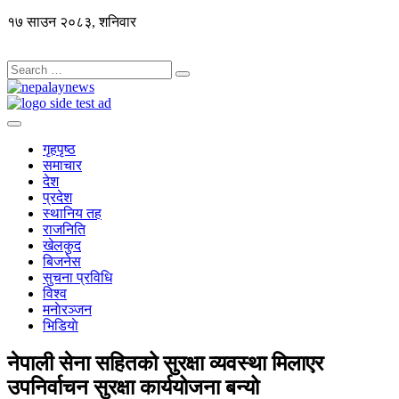
१७ साउन २०८३, शनिवार
गृहपृष्ठ
समाचार
देश
प्रदेश
स्थानिय तह
राजनिति
खेलकुद
बिजनेस
सुचना प्रविधि
विश्व
मनाेरञ्जन
भिडियाे
नेपाली सेना सहितको सुरक्षा व्यवस्था मिलाएर
उपनिर्वाचन सुरक्षा कार्ययोजना बन्यो