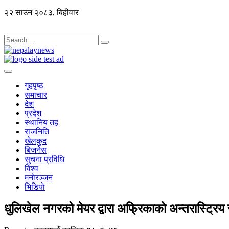
२२ साउन २०८३, बिहीवार
गृहपृष्ठ
समाचार
देश
प्रदेश
स्थानिय तह
राजनिति
खेलकुद
बिजनेस
सुचना प्रविधि
विश्व
मनाेरञ्जन
भिडियाे
धुलिखेल नगरको मेयर द्वारा अफ्रिकाको अन्तरास्ट्रिय