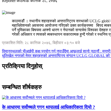
Reporter
काठमाडौं
कात्तिक २८, २०७६
काठमाडौं । स्थानीय शहरहरुको अन्तरास्ट्रिय सस्थाको UCLG globl क
महाधिवेशनको अवसरमा आयोजना गरिएको उक्त कार्यक्रममा बिपद ब्यबस्थापन र
पर्ने भुमिकाका बिषयमा आफ्नो धारण र नेपानको सन्दर्भमा विश्वका देशहरु 
गरेको अधिकार र त्यसको ब्यबस्थापन सकारात्मक हुन्दै गरेको र स्थनिय प्
प्रकाशित मिति: २८ कात्तिक २०७६, बिहीवार ०३:१० बजे
विमानस्थलको भीआईपी कक्ष प्रयोग गर्न नपाउँदैमा आफूलाई सानो नठानौं : मन्त्री
धुलिखेल नगरको मेयर शहरहरुको अन्तराष्ट्रिय संगठन UCLG GLOBAL को 
प्रतिक्रिया दिनुहोस्
सम्बन्धित शीर्षकहरु
के आधारमा सर्वोच्चले गगन थापालाई आधिकारिकता दियो ?