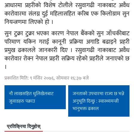
आधारमा प्रहरीको विशेष टोलीले रसुवागढी नाकाबाट अवैध
कारोवारमा संलग्न दुई महिलासहित करिब एक किलोग्राम सुन
नियन्त्रणमा लिएको हो ।
सुन टुक्रा टुक्रा भएका कारण नेपाल बैंकको सुन जाँचकीबाट
परिमाण यकिन गराई कानूनी प्रक्रिया अगाडि बढाइने प्रहरी
प्रमुख ढकालले जानकारी दिए । रसुवागढी नाकाबाट अवैध
कारोवार रोक्न नेपाल प्रहरी सक्रिय रहेको प्रहरीले जनाएको छ
।
प्रकाशित मिति: ९ मंसिर २०७६, सोमवार १६:३७ बजे
नौ लाखसहित धुलिखेलबाट
जनताको उपचारमा राज्य छ भन्ने
जुवाडहरु पक्राउ
अनुभूति दिन्छु : स्वास्थ्यमन्त्री
भानुभक्त ढकाल
प्रतिक्रिया दिनुहोस्