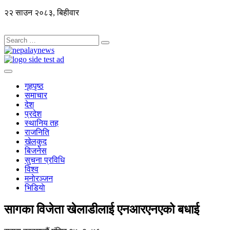
२२ साउन २०८३, बिहीवार
गृहपृष्ठ
समाचार
देश
प्रदेश
स्थानिय तह
राजनिति
खेलकुद
बिजनेस
सुचना प्रविधि
विश्व
मनाेरञ्जन
भिडियाे
सागका विजेता खेलाडीलाई एनआरएनएको बधाई