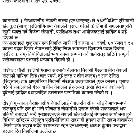
रासस
काठमाडौं
मंसिर २७, २०७६
काठमाडौं । गैरआवासीय नेपाली सङ्घ (एनआरएनए) ले १३औँ दक्षिण एशियाली
खेलकुद (साग) प्रतियोगितामा नेपालले प्राप्त गरेको कीर्तिमानी सफलताप्रति
खुशी व्यक्त गर्दै विजेता खेलाडी, प्रशिक्षक तथा आयोजकलाई हार्दिक बधाई
दिएको छ ।
एनआरएनएले शुक्रबार एक विज्ञप्ति जारी गर्दै सागमा ५१ स्वर्ण, ६० रजत र ९५
कास्य पदक जितेर नेपाललाई ऐतिहासिक सफलता दिलाउने पदक विजेता,
प्रशिक्षक र प्रतियोगितालाई भव्य रुपमा सम्पन्न गर्न अहोरात्र खटिने सम्पूर्ण
सरोकारवाला पक्षलाई धन्यवाद दिएको हो ।
विशेषतः पौडी प्रतियोगितामा सहभागी बेलायत निवासी गैरआवासीय नेपाली
खेलाडी गौरिका सिंह (चार स्वर्ण, दुई रजत र तीन कास्य) र लन टेनिस
(सिङ्गल) तर्फ अष्ट्रेलिया निवासी संरक्षक बज्राचार्यले (एक कास्य) प्राप्त
गरेको सफलताले गैरआवासीय नेपाललाई अत्यन्त उत्साहित बनाएको भन्दै
दुवैलाई हार्दिक बधाइसहित उत्तरोत्तर प्रगतिको कामना गरेको छ ।
दोश्रो पुस्ताका गैरआवासीय नेपालीलाई नेपालसँग सीधा जोड्ने माध्यममध्ये
खेलकुद पनि एक हो भन्ने सोचलाई खेलाडीले प्राप्त गरेको सफलताले थप
बलियो बनाएको भन्दै एनआरएनएले नेपाली खेलाडीलाई नेपालमा आयोजना हुने
विभिन्न राष्ट्रिय खेलकुद प्रतियोगितामा सहभागी हुनका लागि सहज वातावरण
निर्माणतर्फ सङ्घ सदैव प्रयत्नरत रहने एनआरएनए अध्यक्ष कुमार पन्तद्वारा
हस्ताक्षरित विज्ञप्तिमा उल्लेख छ ।