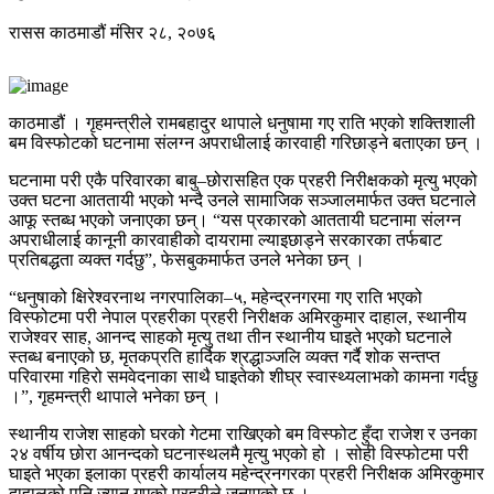
रासस
काठमाडौं
मंसिर २८, २०७६
काठमाडौं । गृहमन्त्रीले रामबहादुर थापाले धनुषामा गए राति भएको शक्तिशाली
बम विस्फोटको घटनामा संलग्न अपराधीलाई कारवाही गरिछाड्ने बताएका छन् ।
घटनामा परी एकै परिवारका बाबु–छोरासहित एक प्रहरी निरीक्षकको मृत्यु भएको
उक्त घटना आततायी भएको भन्दै उनले सामाजिक सञ्जालमार्फत उक्त घटनाले
आफू स्तब्ध भएको जनाएका छन्। “यस प्रकारको आततायी घटनामा संलग्न
अपराधीलाई कानूनी कारवाहीको दायरामा ल्याइछाड्ने सरकारका तर्फबाट
प्रतिबद्धता व्यक्त गर्दछु”, फेसबुकमार्फत उनले भनेका छन् ।
“धनुषाको क्षिरेश्वरनाथ नगरपालिका–५, महेन्द्रनगरमा गए राति भएको
विस्फोटमा परी नेपाल प्रहरीका प्रहरी निरीक्षक अमिरकुमार दाहाल, स्थानीय
राजेश्वर साह, आनन्द साहको मृत्यु तथा तीन स्थानीय घाइते भएको घटनाले
स्तब्ध बनाएको छ, मृतकप्रति हार्दिक श्रद्धाञ्जलि व्यक्त गर्दै शोक सन्तप्त
परिवारमा गहिरो समवेदनाका साथै घाइतेको शीघ्र स्वास्थ्यलाभको कामना गर्दछु
।”, गृहमन्त्री थापाले भनेका छन् ।
स्थानीय राजेश साहको घरको गेटमा राखिएको बम विस्फोट हुँदा राजेश र उनका
२४ वर्षीय छोरा आनन्दको घटनास्थलमै मृत्यु भएको हो । सोही विस्फोटमा परी
घाइते भएका इलाका प्रहरी कार्यालय महेन्द्रनगरका प्रहरी निरीक्षक अमिरकुमार
दाहालको पनि ज्यान गएको प्रहरीले जनाएको छ ।