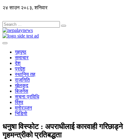
२४ साउन २०८३, शनिवार
गृहपृष्ठ
समाचार
देश
प्रदेश
स्थानिय तह
राजनिति
खेलकुद
बिजनेस
सुचना प्रविधि
विश्व
मनाेरञ्जन
भिडियाे
धनुषा विस्फोट : अपराधीलाई कारवाही गरिछाड्ने
गृहमन्त्रीको प्रतिबद्धता