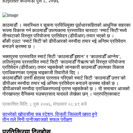
Reporter
काठमाडौं
पुस ८, २०७६
काठमाडौं । व्यवस्थित र सूचना प्रविधियुक्त पूर्वाधारसहितको आधुनिक सहरका
रूपमा विकास गर्न काठमाडौँ उपत्यकामा प्रस्तावित चारवटा ‘स्मार्ट सिटी’मध्ये
तीनवटाको विस्तृत परियोजना प्रतिवेदन (डीपीआर) तयार भएको छ ।
बाँकी एउटा ‘स्मार्ट सिटी’को डीपीआरको मस्यौदा तयार भई अन्तिम प्रतिवेदन
बनाउने क्रममा छ ।
भक्तपुरमा प्रस्तावित स्मार्ट सिटी ‘काठमाडौँ इशान’ र ‘काठमाडौँ आग्नेय’,
ललितपुरमा प्रस्तावित स्मार्ट सिटी ‘काठमाडौँ नैऋत्य’को विस्तृत परियोजना
प्रतिवेदन (डीपीआर) तयार भइसकेको जानकारी काठमाडौँ उपत्यका विकास
प्राधिकरणका प्रमुख भाइकाजी तिवारीले दिए ।
काठमाडौँको उत्तरी क्षेत्रमा प्रस्ताव गरिएको स्मार्ट सिटी ‘काठमाडौँ उत्तर’को
डीपीआर मस्यौदा तयार भई अन्तिम प्रतिवेदन बनाउने क्रममा रहेको छ ।
डीपीआरको मस्यौदा प्राधिकरणलाई प्राप्त भइसकेको छ । यो समाचार आजको
गोरखापत्र दैनिकमा भउचप्रसाद यादवले लेखेका छन् । पत्रपत्रिकाबाट
प्रकाशित मिति: ८ पुस २०७६, मंगलवार ०८:४९ बजे
काभ्रेको खोपासीमा सब स्टेशन, विजुली जिल्लामै खपत हुने
तीन तले मिनी पानीजहाजको सफल परीक्षण
प्रतिक्रिया दिनुहोस्