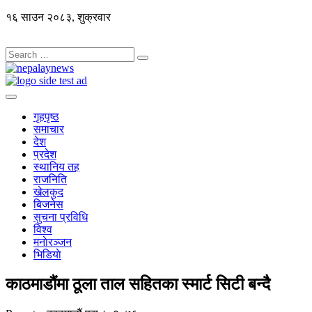
१६ साउन २०८३, शुक्रवार
गृहपृष्ठ
समाचार
देश
प्रदेश
स्थानिय तह
राजनिति
खेलकुद
बिजनेस
सुचना प्रविधि
विश्व
मनाेरञ्जन
भिडियाे
काठमाडौंमा ठूला ताल सहितका स्मार्ट सिटी बन्दै