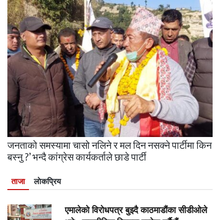
जनताको समस्यामा चासो नलिने र मल दिन नसक्ने पार्टीमा किन
बस्नु ?’ भन्दै कांग्रेस कार्यकर्ताले छाडे पार्टी
ताजा
लाेकप्रिय
एमालेको विरोधपत्र बुझ्दै काठमाडौंका सीडीओले