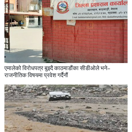
एमालेको विरोधपत्र बुझ्दै काठमाडौंका सीडीओले भने–
राजनीतिक विषयमा प्रवेश गर्दैनौं