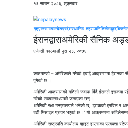
१६ साउन २०८३, शुक्रवार
गृहपृष्ठ
समाचार
देश
प्रदेश
स्थानिय तह
राजनिति
खेलकुद
बिजने
ईरानद्वाराअमेरिकी सैनिक अड्डा
एजेन्सी
काठमाडौं
पुस २३, २०७६
काठमाण्डौ – अमेरिकाले गरेको हवाई आक्रमणमा ईरानका सैन
पुगेको छ ।
अमेरिकी आक्रमणको गतिलो जवाफ दिँदै ईरानले इराकमा रहेको
गरेको सञ्चारमाध्यमले जनाएका छन् ।
अमेरिकी रक्षा मन्त्रालयले भनेको छ, ‘इराकको इरबिल र अल
बढी मिसाइल प्रहार भएको छ ।’ यो आक्रमणमा अहिलेसम्म 
अमेरिकी राष्ट्रपति कार्यालय व्हाइट हाउसका प्रवक्ता स्