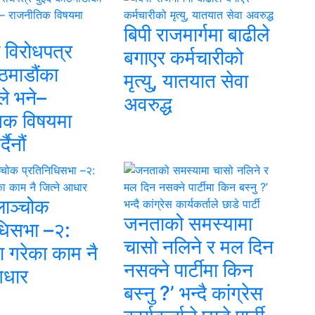
बिपी राजमार्गमा बाढीले
 विरोधपत्र
बगाएर कर्मचारीको
ाठमाडौंका
मृत्यु, यातयात सेवा
े भने–
अवरुद्ध
िक विषयमा
दैनौं
लाञ्चोक
जनताको समस्यामा
िधिसभा –२:
चासो नलिने र मल दिन
मा गरेका काम नै
नसक्ने पार्टीमा किन
आधार
बस्नु ?’ भन्दै कांग्रेस