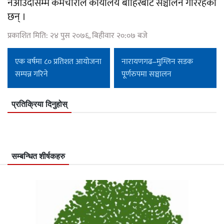
नआउँदासम्म कर्मचारीले कार्यालय बाहिरबाटै सञ्चालन गरिरहेका
छन् ।
प्रकाशित मिति: २४ पुस २०७६, बिहीवार २०:०७ बजे
एक वर्षमा ८० प्रतिशत आयोजना
नारायणगढ–मुग्लिन सडक
सम्पन्न गरिने
पूर्णरुपमा सञ्चालन
प्रतिक्रिया दिनुहोस्
सम्बन्धित शीर्षकहरु