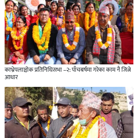
काभ्रेपलाञ्चोक प्रतिनिधिसभा –२: पाँचबर्षमा गरेका काम नै जित्ने
आधार