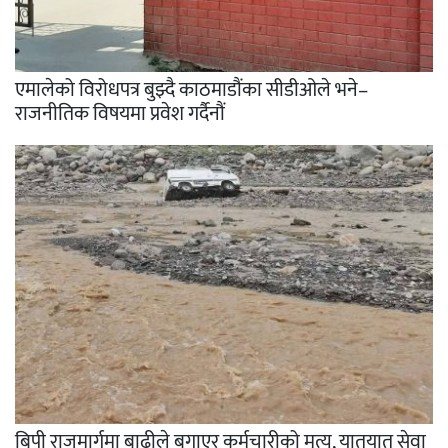
एमालेको विरोधपत्र बुझ्दै काठमाडौंका सीडीओले भने–
राजनीतिक विषयमा प्रवेश गर्दैनौं
बिपी राजमार्गमा बाढीले बगाएर कर्मचारीको मृत्यु, यातयात सेवा