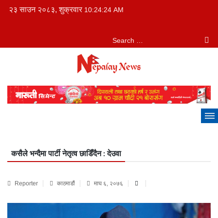
२३ साउन २०८३, शुक्रवार
10:24:25 AM
कसैले भन्दैमा पार्टी नेतृत्व छाडिँदैन : देउवा
Reporter
काठमाडौं
माघ ६, २०७६