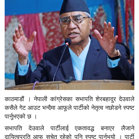
काठमाडौं । नेपाली कांग्रेसका सभापति शेरबहादुर देउवाले
कसैले गेट आउट भन्दैमा आफूले पार्टीको नेतृत्व नछोडने स्पष्ट
पार्नुभएको छ ।
सभापति देउवाले पार्टीलाई एकतावद्ध बनाएर लैजाने
दायित्वप्रति आफू सचेत रहेको पनि स्पष्ट पार्नु्भयो । पार्टी