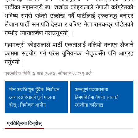
पार्टीका महामन्त्री डा. शशांक कोइरालाले नेपाली कांग्रेसको
भविष्य राम्रो रहेको उल्लेख गर्दै पार्टीलाई एकतावद्ध बनाएर
लैजान पार्टी सभापति देउवा र वरिष्ठ नेता रामचन्द्र पौडेलको
गम्भीर ध्यानाकर्षण गराउनुभयो ।
महामन्त्री कोइरालाले पार्टी एकतालाई बलियो बनाएर लैजाने
काममा सहयोग गर्न प्रेस युनियनका नेतृत्वसँग पनि आग्रह
गर्नुभयो ।
प्रकाशित मिति: ६ माघ २०७६, सोमवार ०८:१९ बजे
मौन अवधि शुरु हुँदैछ, निर्वाचन
अन्नपूर्ण पदयात्रामा
आचारसंहिताको पूर्ण पालना
हिमपहिरोमा वेपत्ता सातको
होस् : निर्वाचन आयोग
खोजीमा कठिनाइ
प्रतिक्रिया दिनुहोस्