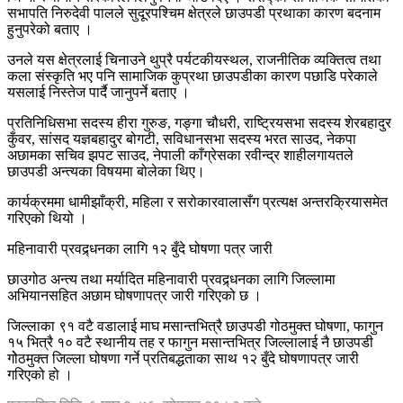
सभापति निरुदेवी पालले सुदूरपश्चिम क्षेत्रले छाउपडी प्रथाका कारण बदनाम
हुनुपरेको बताए ।
उनले यस क्षेत्रलाई चिनाउने थुप्रै पर्यटकीयस्थल, राजनीतिक व्यक्तित्व तथा
कला संस्कृति भए पनि सामाजिक कुप्रथा छाउपडीका कारण पछाडि परेकाले
यसलाई निस्तेज पार्दै जानुपर्ने बताए ।
प्रतिनिधिसभा सदस्य हीरा गुरुङ, गङ्गा चौधरी, राष्ट्रियसभा सदस्य शेरबहादुर
कुँवर, सांसद यज्ञबहादुर बोगटी, सविधानसभा सदस्य भरत साउद, नेकपा
अछामका सचिव झपट साउद, नेपाली काँग्रेसका रवीन्द्र शाहीलगायतले
छाउपडी अन्त्यका विषयमा बोलेका थिए।
कार्यक्रममा धामीझाँक्री, महिला र सरोकारवालासँग प्रत्यक्ष अन्तरक्रियासमेत
गरिएको थियो ।
महिनावारी प्रवद्र्धनका लागि १२ बुँदे घोषणा पत्र जारी
छाउगोठ अन्त्य तथा मर्यादित महिनावारी प्रवद्र्धनका लागि जिल्लामा
अभियानसहित अछाम घोषणापत्र जारी गरिएको छ ।
जिल्लाका ९१ वटै वडालाई माघ मसान्तभित्रै छाउपडी गोठमुक्त घोषणा, फागुन
१५ भित्रै १० वटै स्थानीय तह र फागुन मसान्तभित्र जिल्लालाई नै छाउपडी
गोेठमुक्त जिल्ला घोषणा गर्ने प्रतिबद्धताका साथ १२ बुँदे घोषणापत्र जारी
गरिएको हो ।