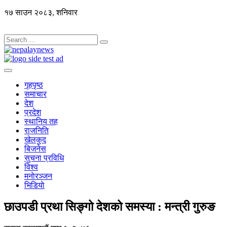
१७ साउन २०८३, शनिवार
गृहपृष्ठ
समाचार
देश
प्रदेश
स्थानिय तह
राजनिति
खेलकुद
बिजनेस
सुचना प्रविधि
विश्व
मनाेरञ्जन
भिडियाे
छाउपडी प्रथा सिङ्गो देशको समस्या : मन्त्री गुरुङ