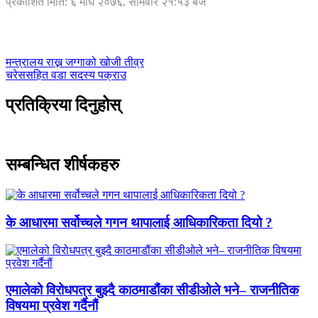
प्रकाशित मिति: ६ माघ २०७६, सोमवार २१:५३ बजे
मन्त्रालय राख्न जग्गाको खोजी तीव्र
चरेससहित वडा सदस्य पक्राउ
प्रतिक्रिया दिनुहोस्
सम्बन्धित शीर्षकहरु
के आधारमा सर्वोच्चले गगन थापालाई आधिकारिकता दियो ?
एमालेको विरोधपत्र बुझ्दै काठमाडौंका सीडीओले भने– राजनीतिक
विषयमा प्रवेश गर्दैनौं