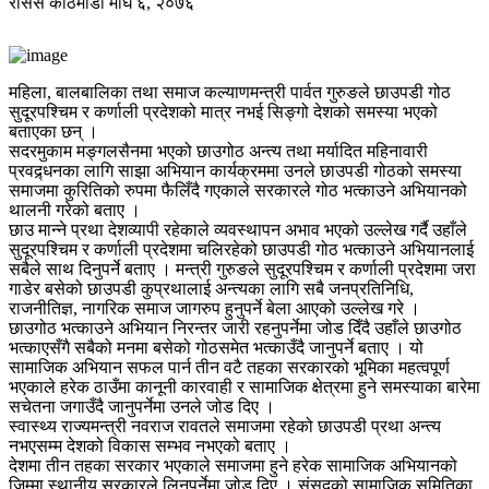
रासस
काठमाडौं
माघ ६, २०७६
महिला, बालबालिका तथा समाज कल्याणमन्त्री पार्वत गुरुङले छाउपडी गोठ
सुदूरपश्चिम र कर्णाली प्रदेशको मात्र नभई सिङ्गो देशको समस्या भएको
बताएका छन् ।
सदरमुकाम मङ्गलसैनमा भएको छाउगोठ अन्त्य तथा मर्यादित महिनावारी
प्रवद्र्धनका लागि साझा अभियान कार्यक्रममा उनले छाउपडी गोठको समस्या
समाजमा कुरितिको रुपमा फैलिँदै गएकाले सरकारले गोठ भत्काउने अभियानको
थालनी गरेको बताए ।
छाउ मान्ने प्रथा देशव्यापी रहेकाले व्यवस्थापन अभाव भएको उल्लेख गर्दै उहाँले
सुदूरपश्चिम र कर्णाली प्रदेशमा चलिरहेको छाउपडी गोठ भत्काउने अभियानलाई
सबैले साथ दिनुपर्ने बताए । मन्त्री गुरुङले सुदूरपश्चिम र कर्णाली प्रदेशमा जरा
गाडेर बसेको छाउपडी कुप्रथालाई अन्त्यका लागि सबै जनप्रतिनिधि,
राजनीतिज्ञ, नागरिक समाज जागरुप हुनुपर्ने बेला आएको उल्लेख गरे ।
छाउगोठ भत्काउने अभियान निरन्तर जारी रहनुपर्नेमा जोड दिँदै उहाँले छाउगोठ
भत्काएसँगै सबैको मनमा बसेको गोठसमेत भत्काउँदै जानुपर्ने बताए । यो
सामाजिक अभियान सफल पार्न तीन वटै तहका सरकारको भूमिका महत्वपूर्ण
भएकाले हरेक ठाउँमा कानूनी कारवाही र सामाजिक क्षेत्रमा हुने समस्याका बारेमा
सचेतना जगाउँदै जानुपर्नेमा उनले जोड दिए ।
स्वास्थ्य राज्यमन्त्री नवराज रावतले समाजमा रहेको छाउपडी प्रथा अन्त्य
नभएसम्म देशको विकास सम्भव नभएको बताए ।
देशमा तीन तहका सरकार भएकाले समाजमा हुने हरेक सामाजिक अभियानको
जिम्मा स्थानीय सरकारले लिनुपर्नेमा जोड दिए । संसद्को सामाजिक समितिका