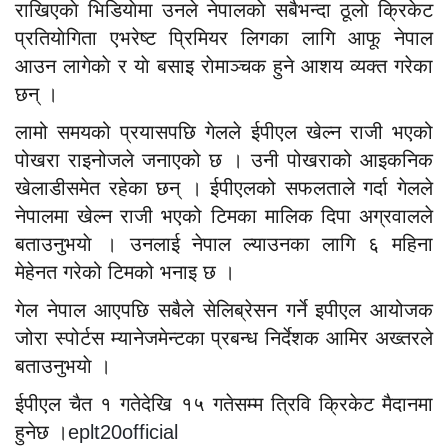
राखिएकाे भिडियाेमा उनले नेपालकाे सबैभन्दा ठूलाे क्रिकेट
प्रतियाेगिता एभरेष्ट प्रिमियर लिगका लागि आफू नेपाल
आउन लागेकाे र याे बसाइ राेमाञ्चक हुने आशय व्यक्त गरेका
छन् ।
लामो समयको प्रयासपछि गेलले ईपीएल खेल्न राजी भएको
पोखरा राइनोजले जनाएको छ । उनी पोखराको आइकनिक
खेलाडीसमेत रहेका छन् । ईपीएलको सफलताले गर्दा गेलले
नेपालमा खेल्न राजी भएको टिमका मालिक दिपा अग्रवालले
बताउनुभयाे । उनलाई नेपाल ल्याउनका लागि ६ महिना
मेहेनत गरेको टिमको भनाइ छ ।
गेल नेपाल आएपछि सबैले सेलिब्रेसन गर्ने इपीएल आयोजक
जोरा स्पोर्टस म्यानेजमेन्टका प्रबन्ध निर्देशक आमिर अख्तरले
बताउनुभयाे ।
ईपीएल चैत १ गतेदेखि १५ गतेसम्म त्रिवि क्रिकेट मैदानमा
हुनेछ ।
eplt20official