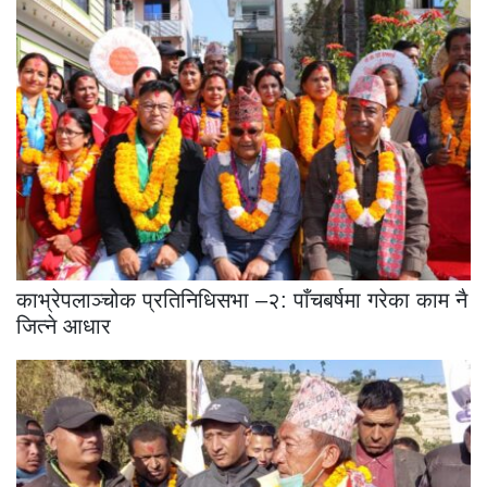
काभ्रेपलाञ्चोक प्रतिनिधिसभा –२: पाँचबर्षमा गरेका काम नै
जित्ने आधार