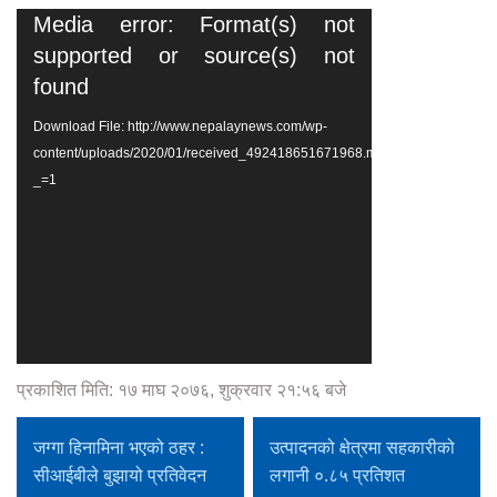
Video
Media error: Format(s) not
Player
supported or source(s) not
found
Download File: http://www.nepalaynews.com/wp-
content/uploads/2020/01/received_492418651671968.mp4?
_=1
प्रकाशित मिति: १७ माघ २०७६, शुक्रवार २१:५६ बजे
जग्गा हिनामिना भएको ठहर :
उत्पादनको क्षेत्रमा सहकारीको
सीआईबीले बुझायो प्रतिवेदन
लगानी ०.८५ प्रतिशत