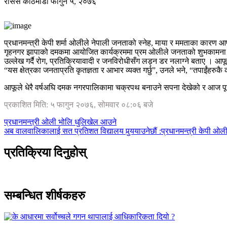
रासस
काठमाडौं
फागुन ५, २०७६
प्रधानमन्त्री केपी शर्मा ओलीले नेपाली जनताको स्नेह, माया र ममताका कारण
गृहनगर झापाको दमकमा आयोजित कार्यक्रममा प्रम ओलीले जनताको शुभकामना र शु
उल्लेख गर्दै रोग, प्रतिक्रियावादी र जनविरोधीसँग लड्न डर नलाग्ने बताए । आफ
“यस क्षेत्रका जनताप्रति कृतज्ञता र आभार व्यक्त गर्छु”, उनले भने, “तपाईंहरु
आफूले धेरै वर्षअघि दमक नगरपालिकामा चक्रपथ बनाउने सपना देखेको र आज पू
प्रकाशित मिति: ५ फागुन २०७६, सोमवार ०८:०६ बजे
प्रधानमन्त्री ओली भोलि धुलिखेल आउने
अब वालवालिकालाई सत प्रतिशत विद्यालय पुर्‍ययाउनेछौं :प्रधानमन्त्री केपी ओल
प्रतिक्रिया दिनुहोस्
सम्बन्धित शीर्षकहरु