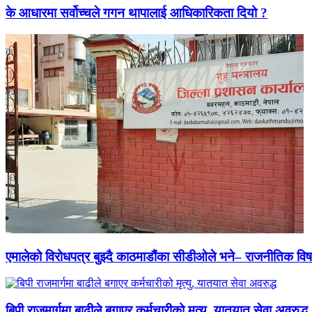
के आधारमा सर्वोच्चले गगन थापालाई आधिकारिकता दियो ?
एमालेको विरोधपत्र बुझ्दै काठमाडौंका सीडीओले भने– राजनीतिक विषयमा
बिपी राजमार्गमा बाढीले बगाएर कर्मचारीको मृत्यु, यातयात सेवा अवरुद्ध