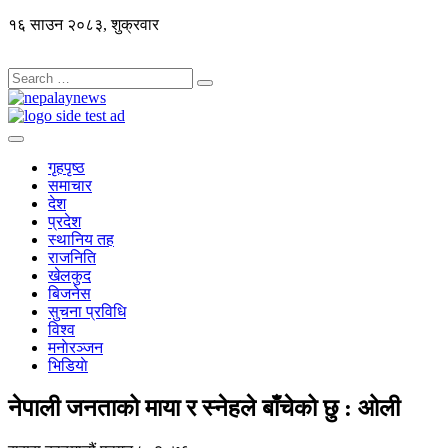
१६ साउन २०८३, शुक्रवार
गृहपृष्ठ
समाचार
देश
प्रदेश
स्थानिय तह
राजनिति
खेलकुद
बिजनेस
सुचना प्रविधि
विश्व
मनाेरञ्जन
भिडियाे
नेपाली जनताको माया र स्नेहले बाँचेको छु : ओली