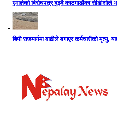
एमालेको विरोधपत्र बुझ्दै काठमाडौंका सीडीओले भन
बिपी राजमार्गमा बाढीले बगाएर कर्मचारीको मृत्यु, य