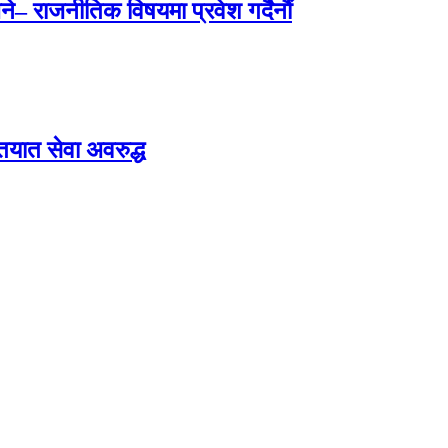
े– राजनीतिक विषयमा प्रवेश गर्दैनौं
ातयात सेवा अवरुद्ध