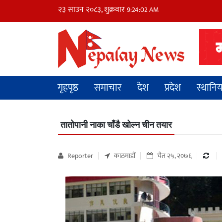
२३ साउन २०८३, शुक्रवार
9:24:03 AM
गृहपृष्ठ
समाचार
देश
प्रदेश
स्थानि
तातोपानी नाका चाँडै खोल्न चीन तयार
Reporter
काठमाडौं
चैत २५, २०७६