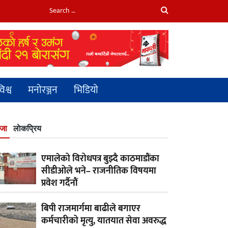
िश्व
मनाेरञ्जन
भिडियाे
जा
लाेकप्रिय
एमालेको विरोधपत्र बुझ्दै काठमाडौंका
सीडीओले भने– राजनीतिक विषयमा
प्रवेश गर्दैनौं
बिपी राजमार्गमा बाढीले बगाएर
कर्मचारीको मृत्यु, यातयात सेवा अवरुद्ध