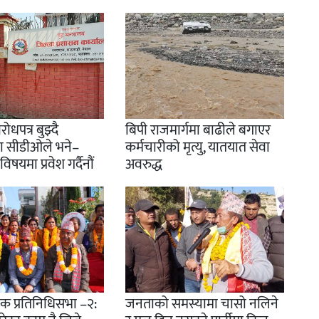
ोधपत्र बुझ्दै
बिपी राजमार्गमा बाढीले बगाएर
ा सीडीओले भने–
कर्मचारीको मृत्यु, यातयात सेवा
षयमा प्रवेश गर्दैनौं
अवरुद्ध
चोक प्रतिनिधिसभा –२:
जनताको समस्यामा चासो नलिने