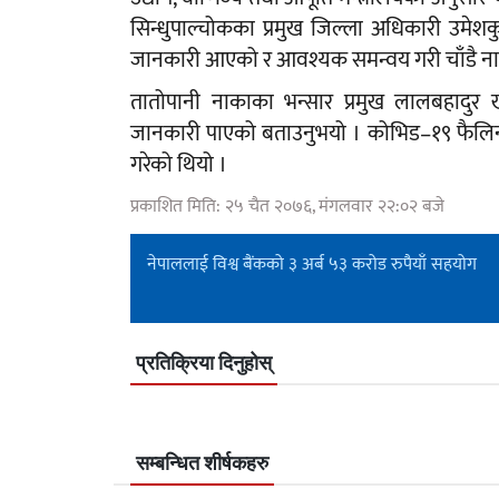
सिन्धुपाल्चोकका प्रमुख जिल्ला अधिकारी उमेश
जानकारी आएको र आवश्यक समन्वय गरी चाँडै नाक
तातोपानी नाकाका भन्सार प्रमुख लालबहादुर खत
जानकारी पाएको बताउनुभयो । कोभिड–१९ फैलिन शु
गरेको थियो ।
प्रकाशित मिति: २५ चैत २०७६, मंगलवार २२:०२ बजे
नेपाललाई विश्व बैंकको ३ अर्ब ५३ करोड रुपैयाँ सहयोग
प्रतिक्रिया दिनुहोस्
सम्बन्धित शीर्षकहरु