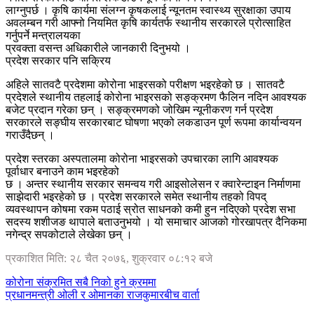
लाग्नुपर्छ । कृषि कार्यमा संलग्न कृषकलाई न्यूनतम स्वास्थ्य सुरक्षाका उपाय
अवलम्बन गरी आफ्नो नियमित कृषि कार्यतर्फ स्थानीय सरकारले प्रोत्साहित
गर्नुपर्ने मन्त्रालयका
प्रवक्ता वसन्त अधिकारीले जानकारी दिनुभयो ।
प्रदेश सरकार पनि सक्रिय
अहिले सातवटै प्रदेशमा कोरोना भाइरसको परीक्षण भइरहेको छ । सातवटै
प्रदेशले स्थानीय तहलाई कोरोना भाइरसको सङ्क्रमण फैलिन नदिन आवश्यक
बजेट प्रदान गरेका छन् । सङ्क्रमणको जोखिम न्यूनीकरण गर्न प्रदेश
सरकारले सङ्घीय सरकारबाट घोषणा भएको लकडाउन पूर्ण रूपमा कार्यान्वयन
गराउँदैछन् ।
प्रदेश स्तरका अस्पतालमा कोरोना भाइरसको उपचारका लागि आवश्यक
पूर्वाधार बनाउने काम भइरहेको
छ । अन्तर स्थानीय सरकार समन्वय गरी आइसोलेसन र क्वारेन्टाइन निर्माणमा
साझेदारी भइरहेको छ । प्रदेश सरकारले समेत स्थानीय तहको विपद्
व्यवस्थापन कोषमा रकम पठाई स्रोत साधनको कमी हुन नदिएको प्रदेश सभा
सदस्य शशीजङ थापाले बताउनुभयो । यो समाचार आजको गोरखापत्र दैनिकमा
नगेन्द्र सपकोटाले लेखेका छन् ।
प्रकाशित मिति: २८ चैत २०७६, शुक्रवार ०८:१२ बजे
कोरोना संक्रमित सबै निको हुने क्रममा
प्रधानमन्त्री ओली र ओमानका राजकुमारबीच वार्ता