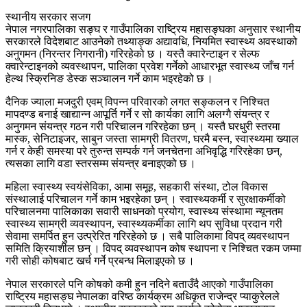
स्थानीय सरकार सजग
नेपाल नगरपालिका सङ्घ र गाउँपालिका राष्ट्रिय महासङ्घका अनुसार स्थानीय
सरकारले विदेशबाट आउनेको तथ्याङ्क अद्यावधि, नियमित स्वास्थ्य अवस्थाको
अनुगमन (निरन्तर निगरानी) गरिरहेको छ । यस्तै क्वारेन्टाइन र सेल्फ
क्वारेन्टाइनको व्यवस्थापन, पालिका प्रवेश गर्नेको आधारभूत स्वास्थ्य जाँच गर्न
हेल्थ स्क्रिनिङ डेस्क सञ्चालन गर्ने काम भइरहेको छ ।
दैनिक ज्याला मजदुरी एवम् विपन्न परिवारको लगत सङ्कलन र निश्चित
मापदण्ड बनाई खाद्यान्न आपूर्ति गर्ने र सो कार्यका लागि अलग्गै संयन्त्र र
अनुगमन संयन्त्र गठन गरी परिचालन गरिरहेका छन् । यस्तै घरधुरी स्तरमा
मास्क, सेनिटाइजर, साबुन जस्ता सामग्री वितरण, घरमै बस्न, स्वास्थ्यमा ख्याल
गर्न र केही समस्या परे तुरुन्त सम्पर्क गर्न जनचेतना अभिवृद्धि गरिरहेका छन्,
त्यसका लागि वडा स्तरसम्म संयन्त्र बनाइएको छ ।
महिला स्वास्थ्य स्वयंसेविका, आमा समूह, सहकारी संस्था, टोल विकास
संस्थालाई परिचालन गर्ने काम भइरहेका छन् । स्वास्थ्यकर्मी र सुरक्षाकर्मीको
परिचालनमा पालिकाका सवारी साधनको प्रयोग, स्वास्थ्य संस्थामा न्यूनतम
स्वास्थ्य सामग्री व्यवस्थापन, स्वास्थ्यकर्मीका लागि थप सुविधा प्रदान गरी
सेवामा समर्पित हुन उत्प्रेरित गरिरहेको छ । सबै पालिकामा विपद् व्यवस्थापन
समिति क्रियाशील छन् । विपद् व्यवस्थापन कोष स्थापना र निश्चित रकम जम्मा
गरी सोही कोषबाट खर्च गर्ने प्रबन्ध मिलाइएको छ ।
नेपाल सरकारले पनि कोषको कमी हुन नदिने बताउँदै आएको गाउँपालिका
राष्ट्रिय महासङ्घ नेपालका वरिष्ठ कार्यक्रम अधिकृत राजेन्द्र प्याकुरेलले