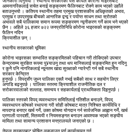
जानकारी दिनुभयो । स्थानीय सरकारको यस कार्यले कोरोना भाइरसबाट
आमनागरिकलाई सचेत बनाई सङ्क्रमण फैलिनबाट रोक्ने काम भएको उहाँले
बताउनुभयो । कतिपय स्थानीय तहमा प्रमुख प्रशासकीय अधिकृतको अभाव,
प्रमुख र उपप्रमुख बीचको आन्तरिक द्वन्द्व र पर्याप्त साधन तथा स्रोतको
अभावले सबै पालिकामा समान रूपमा सङ्क्रमण न्यूनीकरण गर्ने काम भने भएको
छैन । अहिले ३६ हजार ७२२ जनप्रतिनिधि कोरोना भाइरसको सङ्क्रमण
फैलिन नदिन
क्रियाशील छन् ।
स्थानीय सरकारको भूमिका
कोरोना भाइरसका सम्भावित सङ्क्रमितको पहिचान गरी तोकिएको उपचार
केन्द्रसम्म सुरक्षित रूपमा पु¥याउनु तथा थप मानिसलाई सङ्क्रमित हुन नदिनु
र कुनै पनि नागरिकलाई न्यूनतम खाद्य सुरक्षाको ग्यारेन्टी गर्न सबै स्थानीय
सरकार केन्द्रित
हुनुपर्छ । विपद्सँग जुध्न पालिका एक्लै नभई सबैको साथ र सहयोग लिएर
अगाडि बढ्नुपर्छ । पालिका स्तरमा क्रियाशील राजनीतिक दल र
सरोकारवालाको सल्लाह, समन्वय र सहकार्यलाई प्राथमिकता दिइनुपर्छ ।
पालिका स्तरको विपद् व्यवस्थापन समितिलाई गतिशील बनाउने, विपद्
व्यवस्थापन कोषको स्थापना गरी सोही कोषबाट मात्र निश्चित कार्यविधि र
मापदण्ड बनाएर खर्च गर्ने, उक्त कोषमा योगदान गर्न सार्वजनिक आह्वान गर्ने, खर्च
प्रणाली पारदर्शी, मितव्ययी र नियमसङ्गत बनाउन आवश्यक भएको सङ्घीय
मामिला तथा सामान्य प्रशासन मन्त्रालयले जनाएको छ ।
नेपाल सरकारबाट घोषित लकडाउन पूर्ण कार्यान्वयन गर्न