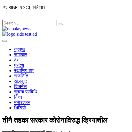
२२ साउन २०८३, बिहीवार
गृहपृष्ठ
समाचार
देश
प्रदेश
स्थानिय तह
राजनिति
खेलकुद
बिजनेस
सुचना प्रविधि
विश्व
मनाेरञ्जन
भिडियाे
तीनै तहका सरकार कोरोनाविरुद्ध क्रियाशील