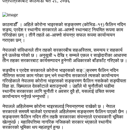
पत्रपत्रिकाबाट
काठमाडौं
चैत २८, २०७६
काठमाडौँ । अहिले कोरोना भाइरसको सङ्क्रमण (कोभिड–१९) फैलिन नदिन
सङ्घ, प्रदेश र स्थानीय सरकारले आ–आफ्नो स्थानबाट नियमित रूपमा काम
गरिरहेका छन् । तीनै तहले आ–आफ्नो संयन्त्र सफल रूपमा कार्यान्वयन
गराएका छन् ।
नेपालको संविधानले तीन तहको सरकारबीच सहअस्तित्व, समन्वय र सहकार्य
हुने उल्लेख गरेको छ । अनुसूची ५ देखि ९ सम्मले एकल र साझेदारीका आधारमा
तीन तहका सरकारबाट कार्यसम्पादन हुनेगरी अधिकारको बाँडफाँट गरिएको छ ।
सङ्घीय र प्रदेश सरकारले कोरोना भाइरसको सङ््क्रमण फैलिन नदिन
नीतिगत रूपमा काम गरेका छन् भने स्थानीय सरकारले त्यसको कार्यान्वयन
गरिरहेकाले नेपालमा कोरोना भाइरसको सङ्क्रमण फैलिन नसकेको सङ्घीयता
विज्ञ डा. खिमलाल देवकोटाले बताउनुभयो । उहाँले यो चुनौतीको घडीमा
स्थानीय सरकारका लागि चुनौती र अवसर दुवै हो, यसलाई उचित रूपमा
कार्यान्वयन गर्नुपर्छ भन्नुभयो ।
नेपालले अहिलेसम्म कोरोना भाइरसलाई नियन्त्रणमा राखेको छ । नेपाल
सरकारले समयमै चालेको प्रयासले अहिलेसम्म सङ्क्रमण फैलिन पाएको छैन ।
सङ्क्रमण फैलिन नदिन तीन तहकै सरकारका संयन्त्रले प्रभावकारी भूमिका
खेल्नुपर्छ । महाविपत्तिमा नागरिक नजिकको सरकार भएकाले स्थानीय
सरकारको भूमिका थप महìवपूर्ण हुन्छ ।