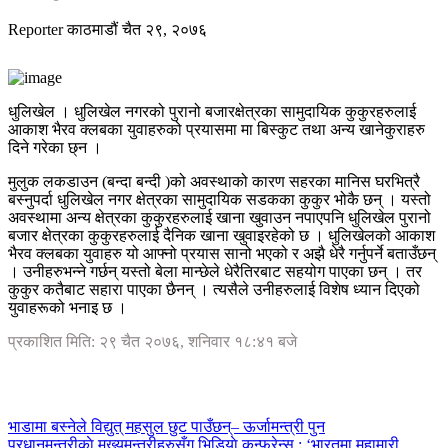
Reporter
काठमाडौं
चैत २९, २०७६
धुलिखेल । धुलिखेल नगरको पुरानो बजारक्षेत्रका सामुदायिक कुकुरहरुलाई
आकाश भैरव क्लबका युवाहरुको प्रयासमा मा बिस्कुट तथा अन्य खानेकुराहरु
दिने गरेका छ्न ।
मुलुक लकडाउन (बन्दा बन्दी )को अवस्थाको कारण सहरका मानिस घरभित्रै
बस्नुपर्दा धुलिखेल नगर क्षेत्रका सामुदायिक सडकका कुकुर भोकै छन् । यस्तो
अवस्थामा अन्य क्षेत्रका कुकुरहरुलाई खाना खुवाउन नपाएपनि धुलिखेल पुरानो
बजार क्षेत्रका कुकुरहरुलाई दैनिक खाना खुवाइरहेको छ । धुलिखेलको आकाश
भैरव क्लबका युवाहरु यो आफ्नो प्रयास सानो भएको र अझै धेरै गर्नुपर्ने बताउँछन्
। उनीहरुभन्ने गर्छन् यस्तो बेला मान्छेले धेरैतिरबाट सहयोग पाएका छन् । तर
कुकुर कतैबाट सहारा पाएका छैनन् । त्यसैले उनीहरुलाई विशेष ध्यान दिएको
युवाहरूको भनाइ छ ।
प्रकाशित मिति: २९ चैत २०७६, शनिवार १८:४१ बजे
भाडामा बस्नेले विद्युत् महसुल छुट पाउँछन्– ऊर्जामन्त्री पुन
प्रधानमन्त्रीकाे मुख्यमन्त्रीहरुसँग भिडियाे कन्फ्रेन्स : ‘भारतमा महामारी