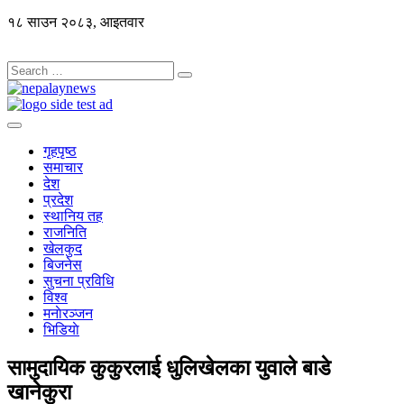
१८ साउन २०८३, आइतवार
गृहपृष्ठ
समाचार
देश
प्रदेश
स्थानिय तह
राजनिति
खेलकुद
बिजनेस
सुचना प्रविधि
विश्व
मनाेरञ्जन
भिडियाे
सामुदायिक कुकुरलाई धुलिखेलका युवाले बाडे
खानेकुरा