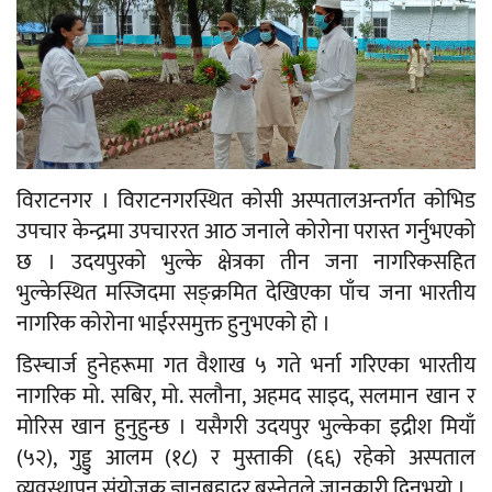
विराटनगर । विराटनगरस्थित कोसी अस्पतालअन्तर्गत कोभिड
उपचार केन्द्रमा उपचाररत आठ जनाले कोरोना परास्त गर्नुभएको
छ । उदयपुरको भुल्के क्षेत्रका तीन जना नागरिकसहित
भुल्केस्थित मस्जिदमा सङ्क्रमित देखिएका पाँच जना भारतीय
नागरिक कोरोना भाईरसमुक्त हुनुभएको हो ।
डिस्चार्ज हुनेहरूमा गत वैशाख ५ गते भर्ना गरिएका भारतीय
नागरिक मो. सबिर, मो. सलौना, अहमद साइद, सलमान खान र
मोरिस खान हुनुहुन्छ । यसैगरी उदयपुर भुल्केका इद्रीश मियाँ
(५२), गुड्डु आलम (१८) र मुस्ताकी (६६) रहेकाे अस्पताल
व्यवस्थापन संयोजक ज्ञानबहादुर बस्नेतले जानकारी दिनुभयो ।