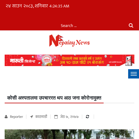
२४ साउन २०८३, शनिवार
4:24:36 AM
कोसी अस्पतालमा उपचाररत थप आठ जना कोरोनामुक्त
Reporter
काठमाडौं
जेठ ७, २०७७