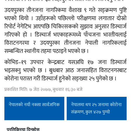
उदयपुरका तीनजना नागरिकमा वैशाख ९ गते सङ्क्रमण पुष्टि
भएको थियो । उहाँहरूको पछिल्लो परीक्षणमा लगातार दोस्रो
रिपोर्ट नेगेटिभ आएपछि चिकित्सकको सुझाव अनुसार डिस्चार्ज
गरिएको हो । डिस्चार्ज भएकाहरूमध्ये पाँचजना भारतीयलाई
विराटनगरमा र उदयपुरका तीनजना नेपाली नागरिकलाई
सम्बन्धित स्थानीय तहमा पठाइने भएको छ ।
कोभिड–१९ उपचार केन्द्रबाट यसअघि १७ जना डिस्चार्ज
भइसक्नु भएको छ । बुधबार आठ जनासहित विराटनगरबाट
कोरोना परास्त गरी डिस्चार्ज हुनेकाे सङ्ख्या २५ पुगेको छ ।
प्रकाशित मिति: ७ जेठ २०७७, बुधवार १६:३० बजे
नेपालको नयाँ नक्सा सार्वजनिक
नेपालमा थप २५ जनामा कोरोना
संक्रमण, कुल ४२७ पुग्यो
प्रतिक्रिया दिनुहोस्