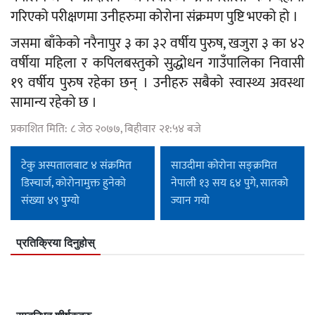
गरिएको परीक्षणमा उनीहरुमा कोरोना संक्रमण पुष्टि भएको हो ।
जसमा बाँकेको नरैनापुर ३ का ३२ वर्षीय पुरुष, खजुरा ३ का ४२
वर्षीया महिला र कपिलबस्तुको सुद्धोधन गाउँपालिका निवासी
१९ वर्षीय पुरुष रहेका छन् । उनीहरु सबैको स्वास्थ्य अवस्था
सामान्य रहेको छ ।
प्रकाशित मिति: ८ जेठ २०७७, बिहीवार २१:५४ बजे
टेकु अस्पतालबाट ४ संक्रमित
साउदीमा कोरोना सङ्क्रमित
डिस्चार्ज, कोरोनामुक्त हुनेकाे
नेपाली १३ सय ६४ पुगे, सातको
संख्या ४९ पुग्यो
ज्यान गयो
प्रतिक्रिया दिनुहोस्