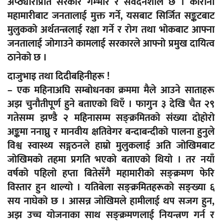
अप्ठ्यारोप्रति सरकार गम्भीर र संवेदनशील छ । कोरोना
महामारीबाट जनतालाई मुक्त गर्ने, यसबाट सिर्जित सङ्कटबाट
मुलुकको अर्थतन्त्रलाई रक्षा गर्ने र रोग तथा भोकबाट आफ्ना
जनतालाई जोगाउने कामलाई सरकारले आफ्नो प्रमुख दायित्व
ठानेको छ ।
दाजुभाइ तथा दिदीबहिनीहरू !
– एक महिनाअघि सम्बोधनका क्रममा मैले आउने साताहरू
अझ चुनौतीपूर्ण हुने बताएको थिएँ । फागुन ३ देखि चैत २९
गतेसम्म झण्डै २ महिनासम्म सङ्क्रमितको संख्या दोहोरो
अङ्कमा ननाघ्नु र मानवीय क्षतिवेगर बन्दाबन्दीको पालना हुनुले
विश्व स्वास्थ्य सङ्गठनले हाम्रो मुलुकलाई अति जोखिमबाट
जोखिमको तहमा प्रगति भएको बताएको थियो । तर नयाँ
वर्षको पहिलो हप्ता बितेसँगै महामारीको सङ्क्रमण फेरि
विस्तार हुन थाल्यो । यतिबेला सङ्क्रमितहरूको सङ्ख्या ६
सय नाघेको छ । आसन्न जोखिमले हामीलाई थप सजग हुन,
अझ उच्च योजनाका साथ सङ्क्रमणलाई नियन्त्रण गर्न र