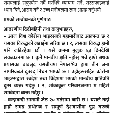
समयलाई सदुपयोग गर्दै घरभित्रै व्यायाम गर्ने, सरसफाइलाई
ध्यान दिने, आराम गर्ने र उच्च मनोबलमा रहन आग्रह गर्नुभयो ।
प्रमकाे सम्बाेधनकाे पूर्णपाठ
आदरणीय दिदीबहिनी तथा दाजुभाइहरु,
– आज विश्व कोरोना भाइरसको महामारीबाट आक्रान्त छ र
यसका विरुद्धको लडाइँमा सरिक छ । र, त्यसका विरुद्ध हामी
पनि लडिरहेका छौँ । यसै क्रममा मुलुक ६३ दिनदेखि
लकडाउनमा छ । कुनै मानवीय क्षति नहोस् भन्ने हाम्रो अथक
प्रयासका बाबजुद यसबीचमा नेपालभित्र हाम्रा तीन जना
नागरिकको दुःखद् निधन भएको छ । उहाँहरूसहित कोरोना
भाइरसद्वारा स्वदेश तथा विदेशमा भएको मानवीय क्षतिप्रति
दुःख व्यक्त गर्दछु । र, शोकाकूल परिवारजनमा म गहिरो
समवेदना व्यक्त गर्दछु ।
– बन्दाबन्दी आगामी जेठ २० गतेसम्म जारी छ । यसले गर्दा
हाम्रो समग्र अर्थतन्त्र र सम्पूर्ण देशवासीमा पुग्न गएको