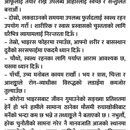
आफूलाई तयार राख्न उपलब्ध आहारलाई स्वच्छ र सन्तुलित
बनाऔँ ।
– दोस्रो, लकडाउनको समयमा उपलब्ध फुर्सदलाई स्वस्थ रहन
उपयोग गरौँ । शारीरिक र स्वास प्रस्वासको चुस्तताको लागि
घरैभित्र व्यायामलाई निरन्तरता दिऊँ ।
– तेस्रो, भाइरस फोहरमा रमाउँछ, आफ्नो शरीर र बासस्थान
दुवैको सरसफाईमा एकदमै ध्यान दिऊँ ।
– चौथो, स्वस्थ रहनका लागि पर्याप्त आराम आवश्यक छ,
यसमा ध्यान दिऊँ ।
– पाँचौँ, उच्च मनोबल कायम राखौँ । भय र त्रास, चिन्ता र
आशङ्काले रोग–व्याधीका विरुद्धको लडाइँमा कमजोर
तुल्याउँछ ।
– कोरोना भाइरसबाट जीवन गुमाउनेको सङ्ख्या प्रतिशतमा
हेर्ने हो भने हामीले सामान्य ठानेका मौसमी रुघाखोकीबाट
मर्नेको भन्दा कम छ भन्ने त तथ्याङ्कले नै बताएको छ । नभुलौँ,
हरेक चुनौतीको सामना गरेर नै मानवजाति आजको स्थानमा