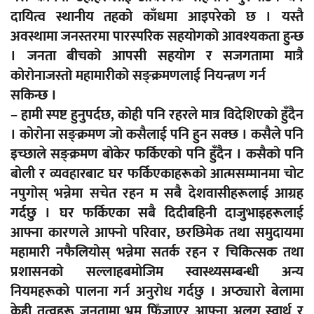
दायित्व स्थानीय तहको काँधमा आइपरेको छ । यस्तै
अवस्थामा जनस्तरमा पारस्परिक सहयोगको आवश्यकता हुन्छ
। जनता बीचको आपसी सहयोग र सजगतामा मात्रै
कोरोनाजस्तो महामारीको सङ्क्रमणलाई नियन्त्रण गर्न
सकिन्छ ।
– हामी स्पष्ट हुनुपर्दछ, कोही पनि रहरले मात्र विदेशिएको हुँदैन
। कोरोना सङ्क्रमण जो कसैलाई पनि हुन सक्छ । कसैले पनि
इच्छाले सङ्क्रमण बोकेर फर्किएको पनि हुँदैन । कसैको पनि
बोली र व्यवहारबाट घर फर्किएकाहरूको आत्मसम्मानमा चोट
नपुगोस् भन्नेमा सचेत रहन म सबै देशवासीहरूलाई आग्रह
गर्दछु । घर फर्किएका सबै दिदीबहिनी दाजुभाइहरूलाई
आफ्ना कारणले आफ्नो परिवार, छरछिमेक तथा समुदायमा
महामारी नफैलियोस् भन्नेमा सतर्क रहन र चिकित्सक तथा
प्रशासनको सल्लाहबमोजिम स्वास्थ्यसम्बन्धी अन्य
नियमहरूको पालना गर्न अनुरोध गर्दछु । अप्ठ्यारो बेलामा
केही तत्वहरू जनतामा भ्रम फिँजाएर आफ्ना अलग स्वार्थ र