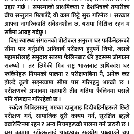
उद्दार गर्छ । समस्याको प्राथमिकता र देशभित्रको तयारीका
बीच सन्तुलन मिलाउँदै यो काम छिट्टै सुरु गरिनेछ । सरकार
आफ्ना नागरिकप्रति संवेदनशील छ, यसमा निश्चिन्त रहन म
सबैमा आग्रह गर्दछु ।
– विश्व स्वास्थ्य संगठनको प्रोटोकल अनुरुप घर फर्किनेहरूको
सीमा पार गर्नुअघि अनिवार्य परीक्षण हुनुपर्ने थियो, जसले
महामारीलाई समुदाय स्तरमा फैलिनबाट धेरै हदसम्म जोगाउन
सक्थ्यो । तर छिमेकी मित्र राष्ट्र भारतबाट अधिकांश घर
फर्किनेहरू नियमको पालना र परीक्षणबिना नै, अनेक कष्ट
झेल्दै ठूलो सङ्ख्यामा सीमा पार गरिरहनु भएको छ ।
परीक्षणको अभावमा महामारी तीव्र गतिमा फैलिनमा यसले
पनि योगदान गरिरहेको छ ।
– स्वदेश भित्रिइसक्नु भएका दाजुभाइ दिदीबहिनीहरूले छिटो
परीक्षण गर्न, सामाजिक दूरी कायम गर्न, सुरक्षित ढङ्गले
क्वारेन्टिनमा रहन र अन्य नियमहरूको पालना गर्न जरुरी छ ।
यस काममा उहाँहरूलाई आवश्यक सहयोग पु¥याउने थप