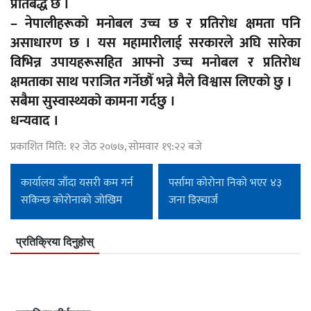
प्रतिबद्ध छ ।
– नेपालीहरूको मनोबल उच्च छ र प्रतिरोध क्षमता पनि
असाधारण छ । यस महामारीलाई सरकारले अघि सारेका
विभिन्न उपायहरूसहित आफ्नो उच्च मनोबल र प्रतिरोध
क्षमताका साथ पराजित गर्नेछौँ भन्ने मैले विश्वास लिएको छु ।
सबैमा सुस्वास्थ्यको कामना गर्दछु ।
धन्यवाद ।
प्रकाशित मिति: १२ जेठ २०७७, सोमवार १९:२२ बजे
कार्यालय जाँदा यसरी कम गर्न
पर्सामा कोरोना निको भएर ४३
सकिन्छ कोरोनाको जोखिम
जना डिस्चार्ज
प्रतिक्रिया दिनुहोस्