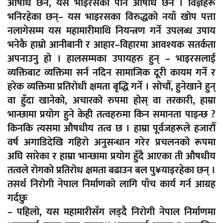
औषधि छैन, यस भाइरसको पनि औषधि छैन । विज्ञहरू
भनिरहेका छन्– यस भाइरसका विरुद्धको नयाँ खोप पत्ता
नलागेसम्म यस महामारीमाथि नियन्त्रण गर्ने उपलब्ध उपाय
भनेकै हाम्रो आनीबानी र आहार–विहारमा आवश्यक सतर्कता
अपनाउनु हो । हालसम्मका उपायहरु हुन् – भाइरसलाई
व्यक्तिबाट व्यक्तिमा सर्न नदिन सामाजिक दूरी कायम गर्ने र
हरेक व्यक्तिमा प्रतिरोधी क्षमता बृद्धि गर्ने । सोचौँ, हुनेखाने हुन्
वा हुँदा खानेको, अचारको रुपमा होस् वा तरकारी, हाम्रा
भान्छामा प्रयोग हुने केही तत्वहरुमा किन समानता पाइन्छ ?
किनकि त्यसमा औषधीय तत्व छ । हाम्रा पूर्वजहरूले हजारौँ
वर्ष अगाडिदेखि गहिरो अनुसन्धान गरेर प्रचलनको रूपमा
अघि सारेका र हाम्रा भान्छामा प्रयोग हुँदै आएका ती औषधीय
तत्वले रोगको प्रतिरोध क्षमता बढाउन बल पु¥याइरहेका छन् ।
तसर्थ निरोगी नेपाल निर्माणको लागि पाँच कार्य गर्न आग्रह
गर्दछुः
– पहिलो, यस महामारीसँग लड्दै निरोगी नेपाल निर्माणमा