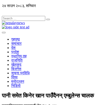
२४ साउन २०८३, शनिवार
गृहपृष्ठ
समाचार
देश
प्रदेश
स्थानिय तह
राजनिति
खेलकुद
बिजनेस
सुचना प्रविधि
विश्व
मनाेरञ्जन
भिडियाे
पानी समेत किनेर खान पाउँदैनन् एम्बुलेन्स चालक