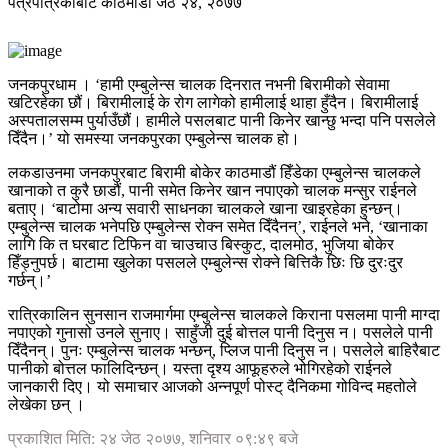
पत्रपत्रिकाबाट
काठमाडौं
जेठ २४, २०७७
जनकपुरधाम । ‘हामी एम्बुलेन्स चालक दिनरात नभनी बिरामीको सेवामा
खटिरहेका छौं। बिरामीलाई के रोग लागेको हामीलाई थाहा हुँदैन। बिरामीलाई
अस्पतालसम्म पुर्या‍‍उँछौं। हामीले पसलबाट पानी किनेर खान्छु भन्दा पनि पसलेले
दिँदैन।’ यो समस्या जनकपुरका एम्बुलेन्स चालक हो।
लकडाउनमा जनकपुरबाट बिरामी बोकेर काठमाडौं हिँडेका एम्बुलेन्स चालकले
खानाको त कुरै छाडौं, पानी समेत किनेर खान नपाएको चालक मन्सुर राईनले
बताए। ‘बाटोमा अन्य सवारी साधनका चालकले खाना खाइरहेका हुन्छन्।
एम्बुलेन्स चालक भनेपछि एम्बुलेन्स रोक्न समेत दिँदैनन्’, राईनले भने, ‘खानाका
लागि कि त घरबाट टिफिन वा चाउचाउ बिस्कुट, दालमोठ, भुजिया बोकेर
हिँड्नुपर्छ। बाटामा खुलेका पसलले एम्बुलेन्स रोक्ने बित्तिकै छिः छि दुरःदुर
गर्छन्।’
रात्रिकालिन सुनसान राजमार्गमा एम्बुलेन्स चालकले किराना पसलमा पानी माग्दा
नपाएको गुनासो उनले सुनाए। साहुँजी दुई बोत्तल पानी दिनुस न। पसलेले पानी
दिँदैनन्। पुनः एम्बुलेन्स चालक भन्छन्, प्लिज पानी दिनुस न। पसलेले बाहिरैबाट
पानीको बोत्तल फालिदिन्छन्। यस्ता दृश्य आफूहरुले भोगिरहेको राईनले
जानकारी दिए। यो समाचार आजको अन्नपूर्ण पोस्ट् दैनिकमा गोविन्द महतोले
लेखेका छन् ।
प्रकाशित मिति: २४ जेठ २०७७, शनिवार ०९:४९ बजे