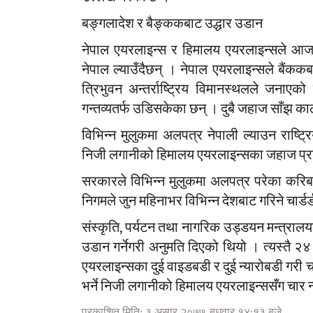
बङ्गलादेश र बैङ्ककबाट उद्धार उडान
नेपाल एयरलाइन्स र हिमालय एयरलाइन्सले आज 
नेपाल ल्याउँदैछन् । नेपाल एयरलाइन्सले बैंकक
त्रिभुवन अन्तर्राष्ट्रिय विमानस्थलले जनाए
गन्तव्यतर्फ उडिसकेका छन् । दुबै जहाज साँझ क
विभिन्न मुलुकमा अलपत्र नेपाली ल्याउन राष्ट्
निजी लगानीको हिमालय एयरलाइन्सका जहाज प्रय
सरकारले विभिन्न मुलुकमा अलपत्र परेका करिब ३०
निगमले जुन महिनाभर विभिन्न देशबाट गरिने चार्
संस्कृति, पर्यटन तथा नागरिक उड्डयन मन्त्रा
उडान गर्नेगरी अनुमति दिएको थियो । त्यस्तै 
एयरलाइन्सका दुई वाइडबडी र दुई न्यारोबडी गरी चा
भर्ने निजी लगानीको हिमालय एयरलाइन्ससँग चार 
प्रकाशित मिति: ३ असार २०७७, बुधवार १४:१३ बजे