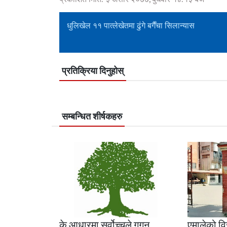
धुलिखेल ११ पात्लेखेतमा ढुंगे बगैँचा सिलान्यास
प्रतिक्रिया दिनुहोस्
सम्बन्धित शीर्षकहरु
के आधारमा सर्वोच्चले गगन
एमालेको विर