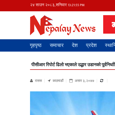
२४ साउन २०८३, शनिवार
13:21:56 PM
गृहपृष्ठ
समाचार
देश
प्रदेश
स्था
पीसीआर रिपाेर्ट ढिलाे भएकाले उद्धार उडानको पूर्वनिर्ध
रासस
काठमाडौं
असार ३, २०७७