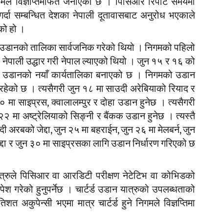
निगमले विज्ञप्तिमार्फत जनाएको छ । पिसिआर रिपोर्ट समयमा
दा सम्बन्धित देशका नेपाली दूतावासबाट अनुरोध भएकाले
एको हो ।
 उडानको तालिका सार्वजनिक गरेको थियो । निगमको पहिलो
पाली उद्धार गरी नेपाल ल्याएको थियो । जुन १५ र १६ को
े उडानको नयाँ कार्यतालिका बनाएको छ । निगमको उडान
रहेको छ । त्यसैगरी जुन १८ मा साउदी अरेबियाको रियाद र
० मा साइप्रस, क्वालालम्पुर र दोहा उडान हुनेछ । त्यसैगरी
२ मा अष्ट्रेलियाको सिङ्नी र बैंकक उडान हुनेछ । त्यस्तै
ी अरबको जेद्दा, जुन २५ मा बहराईन, जुन २६ मा मेलबर्न, जुन
ेद्दा र जुन ३० मा साइप्रसका लागि उडान निर्धारण गरिएको छ
यात्रुले पिसिआर वा आरडिटी परीक्षण नेटेटिभ वा कोभिडको
पेश गरेको हुनुपर्नेछ । चार्टर्ड उडान यात्रुको उपलब्धताको
 अकुपेन्सी भएमा मात्र चार्टर्ड हुने निगमले विज्ञप्तिमा