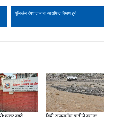
धुलिखेल रंगशालामामा प्याराफिट निर्माण हुने
ोधपत्र बुझ्दै
बिपी राजमार्गमा बाढीले बगाएर