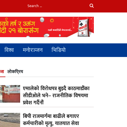
विश्व
मनाेरञ्जन
भिडियाे
जा
लाेकप्रिय
एमालेको विरोधपत्र बुझ्दै काठमाडौंका
सीडीओले भने– राजनीतिक विषयमा
प्रवेश गर्दैनौं
बिपी राजमार्गमा बाढीले बगाएर
कर्मचारीको मृत्यु, यातयात सेवा