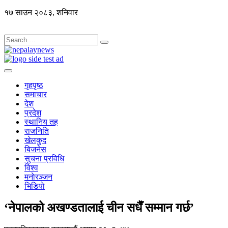
१७ साउन २०८३, शनिवार
गृहपृष्ठ
समाचार
देश
प्रदेश
स्थानिय तह
राजनिति
खेलकुद
बिजनेस
सुचना प्रविधि
विश्व
मनाेरञ्जन
भिडियाे
‘नेपालको अखण्डतालाई चीन सधैँ सम्मान गर्छ’