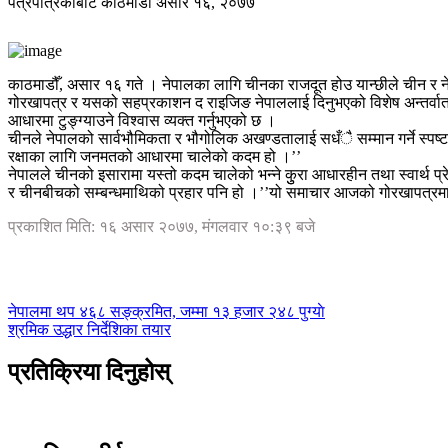
पत्रपत्रिकाबाट
काठमाडौं
असार १६, २०७७
काठमाडौँ, असार १६ गते । नेपालका लागि चीनका राजदूत होउ यान्छीले चीन र न
गोरखापत्र र यसको सहप्रकाशन द राइजिङ नेपाललाई दिनुभएको विशेष अन्तर्वार्त
आधारमा टुङ्ग्याउने विश्वास व्यक्त गर्नुभएको छ ।
चीनले नेपालको सार्वभौमिकता र भौगोलिक अखण्डतालाई सधँै सम्मान गर्ने स्पष
रक्षाका लागि जनमतको आधारमा चालेको कदम हो ।’’
नेपालले चीनको इसारामा यस्तो कदम चालेको भन्ने कुुरा आधारहीन तथा स्वार्थ प्
र चीनबीचको सम्बन्धमाथिको प्रहार पनि हो ।’’यो समाचार आजको गोरखापत्रम
प्रकाशित मिति: १६ असार २०७७, मंगलवार १०:३९ बजे
नेपालमा थप ४६८ सङ्क्रमित, जम्मा १३ हजार २४८ पुग्याे
श्रमिक उद्धार निर्देशिका तयार
प्रतिक्रिया दिनुहोस्