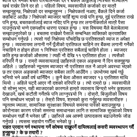
ब्याज दर भनेको बचत परिचालनको दर र बैंकले आफूलाई निश्चित सञ्चालन
खर्च राखेर लिने दर हो । पहिलो विषय, व्यवसायीले कर्जाको दर मात्रै
सम्झनुहुन्छ, निक्षेपको दर सम्झनुहुन्न । निक्षेपकर्ता नआए, बैंकले दिने कर्जा
कहाँबाट आउँछ ? निक्षेपको ब्याजदर चाहिँ शून्य राखे पनि हुन्छ, दुई प्रतिशत राखे
पनि हुन्छ, बचतकर्तालाई ब्याज नदिए पनि हुन्छ तर लगानीकर्ताले मात्रै पैसा
पाउनुप¥यो भन्ने एकपक्षीय धारणा प्रबल हुन्छ । यस विषयमा मैले बेलाबेलामा
सम्झाउनुपरेको छ । बचतमा राखेको पैसाले सम्बन्धित व्यक्तिको क्रयशक्ति
सम्बोधन गर्नुपर्छ । त्यसो गर्दा निक्षेपमा पाँचदेखि छ प्रतिशतको व्याज त अपेक्षा
हुन्छ । व्यवसायमा लगानी गर्ने पूँजीको प्रतिफल चाहिने तर बैंकमा लगानी गर्नेको
नचाहिने त होइन होला १ निश्चित प्रतिशत सबैलाई चाहिने होला । ब्याजदर
कति हुन्छ कर्जाको औसतमा ? त्यही नौ देखि ११ प्रतिशत होला । त्यसैको
वरिपरि नै छ । राम्रो व्यवसायलाई उहाँहरुले एकल अङ्कमा नै दिन सक्नुहुन्छ
अहिले । उहाँहरुको न्यूनतम ब्याजदर नौ प्रतिशत तल नै आउने अवस्था भएको
छ तर एकल अङ्कको ब्याजदर सबैका लागि आउँदैन । उपभोगमा खर्च गर्छु
भनियो भने अर्को वर्ष धानिँदैन । कुनै बेला औसत ब्याजदर १३ प्रतिशत माथि
थियो । अहिले घट्दै आएर नौ दशको वरिपरि छ । त्यो राम्रो छ । व्यवसायीले
यो सोच्नु भएन, यही ब्याजदरको कारणले हाम्रो व्यवसाय बिग्य्रो भनेर कुशलता
देखाउने, खर्च कटौती गर्नेतर्फ पनि लाग्नुप¥यो नि । दोस्रोे, बिजुलीको विषय
पनि सम्बोधन भएको छ । तेस्रो विषय, श्रमको कुरा गर्नुहुन्छ व्यवसायीहरु ।
न्यूनतम ज्याला, सामाजिक सुरक्षाका विषयले समस्या पारेको बताउनुहुन्छ ।
कोरोनाका कारण परेको समस्या समाधानका लागि त सामाजिक सुरक्षाको विषय
सम्बोधन गर्छौँ नै भनेका छौँ । उहाँरुले अब आफ्नो उत्पादकत्व बढाउनेतर्फ जोड
गर्नुपर्छ । त्यसमा सहयोग गरौँला भनेको छु ।
राहत प्रदान गर्न स्थापना गर्ने कोषमा राख्नुपर्ने दायित्वलाई कसरी व्यवस्थापन गर्दै
हुनुहुन्छ ? के छ तयारी ?