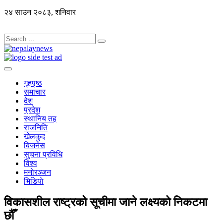
२४ साउन २०८३, शनिवार
गृहपृष्ठ
समाचार
देश
प्रदेश
स्थानिय तह
राजनिति
खेलकुद
बिजनेस
सुचना प्रविधि
विश्व
मनाेरञ्जन
भिडियाे
विकासशील राष्ट्रको सूचीमा जाने लक्ष्यको निकटमा
छौँ