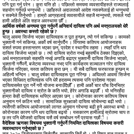
पनि पूरा गर्नु परेन । कुरा यत्ति हो । पछिल्लो समयमा व्यवसायीहरुले राज्यलाई
सहयोग गर्नुपर्छ भन्नुभयो । उहाँहरुले अदालतको आदेश नसक्नेलाई हो भन्नुभयो
र सक्नेले तिर्नुभयो । हाम्रो आग्रहलाई व्यवसायीले सहजै मान्नुभयो, त्यसले गर्दा
हामी अहिले अलि सहज अवस्थामा छौँ ।
आर्थिक वर्षको अन्त्यमा पूरा गर्नुपर्ने अनिवार्य दायित्व पनि अर्थ मन्त्रालयको धेरै
हुन्छ । अवस्था कस्तो रहेको छ ?
चालु आवमा सिर्जना भएका दायित्वहरू त पूरा हुन्छन्, त्यो गर्न सकिन्छ । कामको
भुक्तानी गर्न सकिन्छ, अर्को वर्ष सार्नुपर्दैन । विगतमा कतिपय आयोजनाहरू
सशर्त रुपमा हस्तान्तरण भएका छन्, प्रदेश र स्थानीय तहमा । त्यहाँ पनि थप
दायित्व सिर्जना भएको छ । त्यो दायित्व स्रोत नभई बहुवर्षीय ठेक्का दिइएको,
अर्थ मन्त्रालयको सहमति नभई अगाडि बढाएर भुक्तानी दायित्व सिर्जना भएको,
भुक्तानी गर्नैपर्ने, बजेटमा व्यवस्था नभए पनि कार्यक्रम सञ्चालन गरेर दायित्व
सिर्जना गरिएका, यस्ता कतिपय कुरा छन् । यी सबै दायित्व फरफारक हुन्छन् म
अहिल्यै भन्दिन । चालु वर्षका दायित्वहरू पूरा गरिन्छ । अघिल्लो आवमा सिर्जना
भएका विधिवत् दायित्वहरू पनि धेरै हदसम्म त्यसमा पनि प्रदेशमा गएका
दायित्वसमेत पूरा गर्ने गरी योजना बनाउँदैछौँ । हामी अर्को चार पाँच दिनभित्र
भुक्तानीको दायित्व र स्रोत के कति भयो, हेरेर अगाडि बढ्छौँ । यो भनिरहँदा
हाम्रा केही दायित्वहरू थपिएर आएका छन् । कोरोनाका कारण कतिपय विषय
अनुमान गर्न कठिन भयो । सामाजिक सुरक्षाको दायित्व सोचेभन्दा बढी भयो ।
त्यसैगरी कतिपय आयोजनाको लागत अनुमान गरेभन्दा बढी हुने अवस्था बन्यो ।
कोरोनाका कारण पनि थप दायित्व बढ्यो । यसकारण हामीलाई स्रोतमा चाप त
छ तर पनि धेरैजसो दायित्व यसै वर्ष सम्बोधन गर्ने प्रयास गर्छाँै ।
वैदेशिक ऋणका विषयमा भुक्तानी गर्नुपर्ने नियमित दायित्वका विषयमा कसरी
व्यवस्थापन गर्नुभएको छ ?
सन् २०२० डिसेम्बरसम्म तिर्नुपर्दैन, त्यसपछि तिर्ने हो । यो विषय दातृ मुलुक र