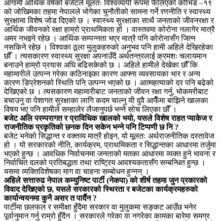
आगामी आर्थिक वर्षको बजेटले मूलतः विश्वव्यापी रूपमा फैलिएको कोभिड –१९
को जोखिमका तहमा नेपालले भोगेका चुनौतीको सामना गर्ने रणनीति र स्वास्थ्य
सुरक्षामा विशेष जोड दिएको छ । स्वास्थ्य सुरक्षाका साथै जनताको जीवनरक्षा र
आर्थिक जीवनको रक्षा हाम्रो प्राथमिकता हो । वास्तवमा कोरोना नलागेर मात्रै
अमर नभइने रहेछ । आर्थिक सम्पन्नता भएर मात्रै पनि कोरोनासँग जित्न
नसकिने रहेछ । विश्वका ठूला मुलुकहरुको अनुभव पनि हामी अहिले देखिरहेका
छौँ । त्यसकारण स्वास्थ्य सुरक्षा अपनाउँदै अर्थतन्त्रलाई क्रमशः चलायमान
बनाउने हाम्रो प्रयास अघि बढिसकेको छ । अहिले हामीले देखेका छौँ कि
महामारीले उत्पन्न गरेका कठिनाइका कारण आफ्ना व्यवसायका भार र अन्य
कारण डिप्रेशनको स्थिति पनि उत्पन्न भएको छ । आत्महत्याको दर पनि बढेको
देखिएको छ । त्यसकारण महामारीबाट जनताको जीवन रक्षा गर्नु, भोकमरीबाट
बचाउनु वा पेशागत सुरक्षाका लागि कदम चाल्नु यी दुवै आफैँमा बाझिने खालका
विषय भए पनि हामीले सम्हालेर लैजानुपर्छ भन्ने सोच लिएका छौँ ।
बजेट अलि परम्परागत र प्राविधिक खालको भयो, यसले विशेष राहत प्याकेज र
राजनीतिक प्रकृतिको छनक दिन सकेन भन्ने पनि टिप्पणी छ नि ?
बजेट भनेको सिद्धान्त र वक्तव्य मात्रै होइन, यो मूलतः अर्थराजनीतिक दस्तावेज
हो । यो सरकारको नीति, कार्यक्रम, प्राथमिकता र सिद्धान्तका आधारमा तर्जुमा
भएको हुन्छ । आवधिक निर्वाचनमा जनताको मतका आधारमा व्यक्त हुने भावना र
निर्वाचित दलको प्रतिबद्धता तथा राष्ट्रिय आवश्यकतासँग सम्बन्धित हुन्छ ।
यसमा व्यक्तिविशेषका माग वा चाहना सम्बोधन हुन्नन् ।
अहिले सत्तारुढ नेपाल कम्युनिष्ट पार्टी (नेकपा) को शीर्ष तहमा जुन प्रकारको
विवाद देखिएको छ, यसले सरकारको स्थिरता र बजेटका कार्यक्रमहरुको
कार्यान्वयनमा कुनै असर त पार्दैन ?
पार्टीमा छलफल र समीक्षा हुँदैमा सरकार वा मुलुकमा सङ्कट आउँछ भनेर
पूर्वानुमान गर्नु राम्रो हुँदैन । सरकारले गरेका वा नगरेका कामका बारेमा समग्र