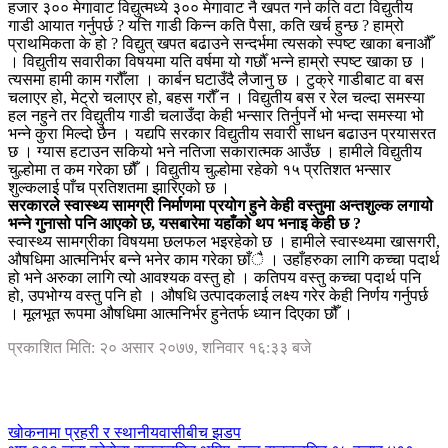
हजार ३०० मेगावाट विद्युत्मध्ये ३०० मेगावाट नै खपत गर्न कति वटा विद्युतीय
गाडी आयात गर्नुपर्छ ? यत्ति गाडी किन्न कति पैसा, कति खर्च हुन्छ ? हाम्रो
प्राथमिकता के हो ? विद्युत् खपत बढाउने सन्दर्भमा त्यसको स्पष्ट खाका बनाऔँ
। विद्युतीय सवारीका विषयमा यति वर्षमा यो गर्छौँ भन्ने हाम्रो स्पष्ट खाका छ ।
त्यसमा हामी काम गरौँला । कार्बन घटाउँदै लैजानु छ । टुक्रे गाडीबाट वा बस
चलाएर हो, मेट्रो चलाएर हो, बहस गरौँ न । विद्युतीय बस र रेल चल्दा समस्या
हल नहुने तर विद्युतीय गाडी चलाउँदा केही भन्सार तिर्नुपर्ने भो भन्दा समस्या भो
भन्ने कुरा मिल्दो छैन । यद्यपि सरकार विद्युतीय सवारी साधन बढाउन प्रयासरत
छ । ग्यास हटाउन सकियो भने नतिजा सकारात्मक आउँछ । हामीले विद्युतीय
चुल्होमा त कम गरेका छौँ । विद्युतीय चुल्होमा रहेको १५ प्रतिशत भन्सार
शुल्कलाई पाँच प्रतिशतमा झारिएको छ ।
सरकारले स्वास्थ्य सामग्री निर्माणमा प्रयोग हुने केही वस्तुमा अन्तशुल्क लगायो
भन्ने गुनासो पनि आएको छ, यसबारेमा यहाँको थप भनाइ केही छ ?
स्वास्थ्य सामग्रीका विषयमा छलफल भइरहेको छ । हामीले स्वास्थ्यमा खासगरी,
औषधिमा आत्मनिर्भर बन्ने भनेर काम गरेका छाँै । उहाँहरुका लागि कच्चा पदार्थ
हो भने अरुका लागि त्यो आवश्यक वस्तु हो । कतिपय वस्तु कच्चा पदार्थ पनि
हो, उपभोग्य वस्तु पनि हो । औषधि उत्पादकलाई लक्ष्य गरेर केही निर्णय गर्नुपर्छ
। मूलभूत रूपमा औषधिमा आत्मनिर्भर हुनेतर्फ ध्यान दिएका छौँ ।
प्रकाशित मिति: २० असार २०७७, शनिवार १६:३३ बजे
खोकनामा प्रहरी र स्थानीयवासीबीच झडप