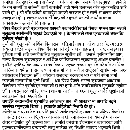
समीक्षा गरेर सुधारेर लान सकिन्छ । गरेका काममा जस पनि पाउनुपर्छ । हामीले
के गर्न सक्यौँ वा सकेनौँ, कहाँ कमजोरी रह्यो भन्ने छलफल गरेर सुधारसहित अघि
बढ्ने हो । यो पाँच वर्षको कार्यादेश पाएको सरकार हो र त्यसै आधारमा बजेट
ल्याइएको हो । त्यसकारण पार्टीभित्रको बहसले यसको कार्यान्वयनमा
सकारात्मक ऊर्जा नै दिन सक्छ ।
विश्व बैँकको हालै प्रकाशनमा आएको एक प्रतिवेदनले नेपाल मध्यम आय भएको
मुलुकमा स्तरोन्नति भएको देखाएको छ । के नेपालले त्यस प्रकारको उपलब्धि
हासिल गरेको हो ?
कुनै पनि मुलुकको आर्थिक विकासका गतिलाई मापन गर्दा अन्तरराष्ट्रियस्तरमा
संयुक्त राष्ट्र सङ्घ र विश्व बैँकका गरी दुई आधार पाइन्छन् । राष्ट्र सङ्घका
दृष्टिमा हामी अति कमविकसित मुलुककै सूचीमा छौँ । उसले प्रतिव्यक्ति आय,
मानव विकास सूचकाङ्क र आर्थिक जोखिमजस्ता सूचकलाई आधार बनाउँछ ।
हामीले प्रतिव्यक्ति आय र मानव विकास सूचकाङ्कमा प्रगति गरे पनि आर्थिक
जोखिम कायमै छ । सन् २०२२ मा हामी विकासशील राष्ट्रको सूचीमा जाने लक्ष्य
हासिलको निकटमा छौँ । कोरोना सङ्कट नआएको भए त यही वर्षमा हामी
त्यसको हाराहारीमा पुग्ने थियौँ । अब विश्व बैँकले आफ्नो सूचकका आधारमा
विश्लेषण गरेर प्रतिवेदन ल्याएको छ तर हामी अति कमविकसित मुलुककै सूचीमा
छौँ । त्यसकारण अहिले मध्यम आयमा स्तरोन्नति भएको मुलुक भनेर खुशीयाली
मनाइहाल्ने बेला भएको छैन ।
तपाईँले बन्दाबन्दीमा प्रभावित अर्थतन्त्र अब ‘भी आकार’ मा अगाडि बढ्ने
उल्लेख गर्नुभएको थियो । ठ्याक्कै अहिलेको स्थिति के हो ?
कोरोनाबाट प्रभावित भए पनि हाम्रो अर्थतन्त्रले क्रमशः लय पक्रिसकेको छ
। पर्यटन र अन्तरराष्ट्रिय आवागमनका क्षेत्रमा समस्या कायम रहे पनि अन्य
क्षेत्र गतिशील हुने क्रममा छन् । हामीले कोरोना रोकथाम र उपचारका लागि
पूर्वसावधानीस्वरुप बन्दाबन्दी लागू नगरेको भए स्थिति भयावह भइसक्ने थियो ।