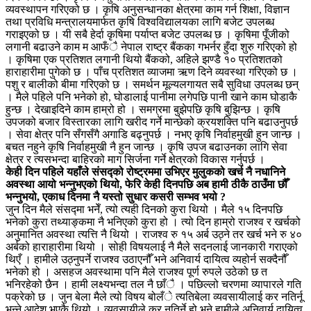
व्यवस्थापन गरिएको छ । कृषि अनुसन्धानका क्षेत्रमा काम गर्न शिक्षा, विज्ञान
तथा प्रविधि मन्त्रालयमार्फत कृषि विश्वविद्यालयका लागि बजेट उपलब्ध
गराइएको छ । यी सबै हेर्दा कृषिमा पर्याप्त बजेट उपलब्ध छ । कृषिमा पूँजीको
लगानी बढाउने काम म आफँै नेपाल राष्ट्र बैंकका गभर्नर हुँदा शुरु गरिएको हो
। कृषिमा एक प्रतिशत लगानी थियो बैंकको, अहिले झण्डै १० प्रतिशतको
हाराहारीमा पुगेको छ । पाँच प्रतिशत व्याजमा ऋण दिने व्यवस्था गरिएको छ ।
पशु र बालीको बीमा गरिएको छ । समर्थन मूल्यलगायत सबै सुविधा उपलब्ध छन्
। मैले पहिले पनि भनेको हो, घोडालाई पानीमा लगेपछि पानी खाने काम घोडाकै
हुन्छ । देखाइदिने काम हाम्रो हो । समग्रमा बुझेपछि कृषि बुझिन्छ । कृषि
उपजको बजार विस्तारका लागि खरीद गर्ने मान्छेको क्रयशक्ति पनि बढाउनुपर्छ
। सेवा क्षेत्र पनि सँगसँगै अगाडि बढ्नुपर्छ । नभए कृषि निर्वाहमुखी हुन जान्छ ।
बचत नहुने कृषि निर्वाहमुखी नै हुन जान्छ । कृषि उपज बढाउनका लागि सेवा
क्षेत्र र त्यसभन्दा बाहिरको माग सिर्जना गर्ने क्षेत्रको विकास गर्नुपर्छ ।
केही दिन पहिले यहाँले संसद्को रोष्ट्रममा उभिएर मुलुकको खर्च नै नधानिने
अवस्था आयो भन्नुभएको थियो, फेरि केही दिनपछि अब हामी ठीकै ठाउँमा छौँ
भन्नुभयो, एकाध दिनमा नै यस्तो सुधार कसरी सम्भव भयो ?
जुन दिन मैले संसद्मा भनेँ, त्यो त्यही दिनको कुरा थियो । मैले १५ दिनपछि
भनेको कुरा तथ्याङ्कमा नै भनिएको कुरा हो । त्यो दिन हाम्रो राजश्व र खर्चको
अनुमानित अवस्था त्यत्ति नै थियो । राजश्व रु १५ अर्ब उठ्ने तर खर्च भने रु ४०
अर्बको हाराहारीमा थियो । सोही विषयलाई नै मैले सदनलाई जानकारी गराएको
थिएँ । हामीले उठ्नुपर्ने राजश्व उठाएनौँ भने अनिवार्य दायित्व व्यहोर्न सक्दैनौँ
भनेको हो । असहज अवस्थामा पनि मैले राजश्व पूर्ण रुपले उठेको छ त
भनिरहेको छैन । हामी लक्ष्यभन्दा तल नै छाँै । पछिल्लो चरणमा व्यापारले गति
पक्रेको छ । जुन बेला मैले त्यो विषय बोलँे त्यतिबेला व्यवसायीलाई कर नतिर्नू
भन्ने आदेश भएकै थियो । व्यवसायीले कर नतिर्ने हो भने हामीले अनिवार्य दायित्व