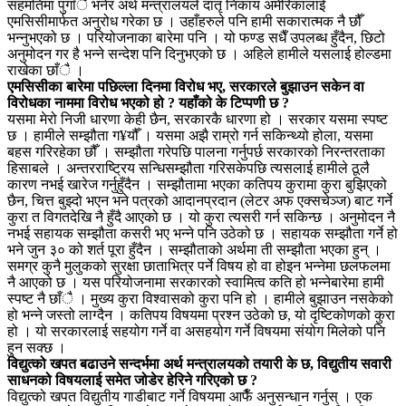
सहमतिमा पुगाँै भनेर अर्थ मन्त्रालयले दातृ निकाय अमेरिकालाई
एमसिसीमार्फत अनुरोध गरेका छ । उहाँहरुले पनि हामी सकारात्मक नै छौँ
भन्नुभएको छ । परियोजनाका बारेमा पनि । यो फण्ड सधैँ उपलब्ध हुँदैन, छिटो
अनुमोदन गर है भन्ने सन्देश पनि दिनुभएको छ । अहिले हामीले यसलाई होल्डमा
राखेका छाँै ।
एमसिसीका बारेमा पछिल्ला दिनमा विरोध भए, सरकारले बुझाउन सकेन वा
विरोधका नाममा विरोध भएको हो ? यहाँको के टिप्पणी छ ?
यसमा मेरो निजी धारणा केही छैन, सरकारकै धारणा हो । सरकार यसमा स्पष्ट
छ । हामीले सम्झौता ग¥यौँ । यसमा अझै राम्रो गर्न सकिन्थ्यो होला, यसमा
बहस गरिरहेका छौँ । सम्झौता गरेपछि पालना गर्नुपर्छ सरकारको निरन्तरताका
हिसाबले । अन्तरराष्ट्रिय सन्धिसम्झौता गरिसकेपछि त्यसलाई हामीले ठूलै
कारण नभई खारेज गर्नुहुँदैन । सम्झौतामा भएका कतिपय कुरामा कुरा बुझिएको
छैन, चित्त बुझ्दो भएन भने पत्रको आदानप्रदान (लेटर अफ एक्सचेञ्ज) बाट गर्ने
कुरा त विगतदेखि नै हुँदै आएको छ । यो कुरा त्यसरी गर्न सकिन्छ । अनुमोदन नै
नभई सहायक सम्झौता कसरी भए भन्ने पनि उठेको छ । सहायक सम्झौता गर्ने हो
भने जुन ३० को शर्त पूरा हुँदैन । सम्झौताको अर्थमा ती सम्झौता भएका हुन् ।
समग्र कुनै मुलुकको सुरक्षा छाताभित्र पर्ने विषय हो वा होइन भन्नेमा छलफलमा
नै आएको छ । यस परियोजनामा सरकारको स्वामित्व कति हो भन्नेबारेमा हामी
स्पष्ट नै छाँै । मुख्य कुरा विश्वासको कुरा पनि हो । हामीले बुझाउन नसकेको
हो भन्ने जस्तो लाग्दैन । कतिपय विषयमा प्रश्न उठेको छ, यो दृष्टिकोणको कुरा
हो । यो सरकारलाई सहयोग गर्ने वा असहयोग गर्ने विषयमा संयोग मिलेको पनि
हुन सक्छ ।
विद्युत्को खपत बढाउने सन्दर्भमा अर्थ मन्त्रालयको तयारी के छ, विद्युतीय सवारी
साधनको विषयलाई समेत जोडेर हेरिने गरिएको छ ?
विद्युत्को खपत विद्युतीय गाडीबाट गर्ने विषयमा आफैँ अनुसन्धान गर्नुस् । एक