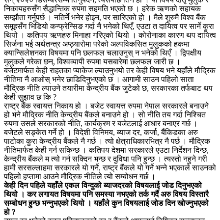
निकायहरुसँग सैद्धान्तिक रुपमा सहमति भएको छ । हरेक ऋणको सहायक
सम्झौता गर्नुपर्छ । नतिर्ने भनेर होइन, पर सारिएको हो । मैले शुरुमै विश्व बैंक
समूहसँग भिडियो कन्फ्रेन्सिङ गर्दा नै भनेको थिएँ, एउटा त दायित्व पर सार्ने कुरा
थियो । कतिपय ऋणहरु मिनाहा गरिएको थियो । कोरोनाका कारण थप दायित्व
सिर्जना भई अर्थतन्त्र अप्ठ्यारोमा परेको अल्पविकसित मुलुकको हकमा
क्यान्सिलेशनका विषयमा पनि छलफल चलाउनुस् न भनेको थिएँ । द्विपक्षीय
मुलुकले गरेका छन्, विश्वव्यापी रुपमा यसबारेमा छलफल जारी छ ।
बजेटमार्फत केही राहतका प्याकेज ल्याउनुभयो तर केही विषय भने यहाँले मौद्रिक
नीतिमा नै आओस् भनेर छाडिदिनुभएको छ । आगामी साउन पहिलो साता
मौद्रिक नीति ल्याउने तयारीमा केन्द्रीय बैंक जुटेको छ, सरकारका तर्फबाट थप
केही सुझाव छ कि ?
राष्ट्र बैंक स्वायत्त निकाय हो । बजेट स्वायत्त रुपमा नेपाल सरकारले बनाउने
हो भने मौद्रिक नीति केन्द्रीय बैंकले बनाउने हो । सो नीति तय गर्दा निश्चित
रुपमा उसले सरकारको नीति, कार्यक्रम र बजेटलाई आधार बनाएर गर्छ ।
बजेटले सङ्केत गर्ने हो । विदेशी विनिमय, ब्याज दर, कर्जा, बैंकिडका अरु
पाटोका कुरा केन्द्रीय बैंकले नै गर्छ । त्यो क्षेत्राधिकारभित्र नै पर्छ । मौद्रिक
नीतिमार्फत केही गर्न सकिन्छ । कतिपय देशमा सरकारले एउटा निर्देशन दिन्छ,
केन्द्रीय बैंकले म त्यो गर्न सक्दिन भन्छ र दुविधा पनि हुन्छ । त्यस्तो नहुने गरी
हामी सरसल्लाहमा सरकारले यो गर्ने, राष्ट्र बैंकले यो गर्ने भन्ने भएकाले साउनको
पहिलो हप्तामा आउने मौद्रिक नीतिले त्यो सम्बोधन गर्छ ।
केही दिन पहिले यहाँले एकल विन्दुको ब्याजदरको विषयलाई जोड दिनुभएको
थियो । कर लगायत विषयमा पनि समस्या नभएको तर्क गर्दै अरु विषय विस्तारै
सम्बोधन हुन्छ भन्नुभएको थियो । यहाँले कुन विषयलाई जोड दिन खोज्नुभएको
हो ?