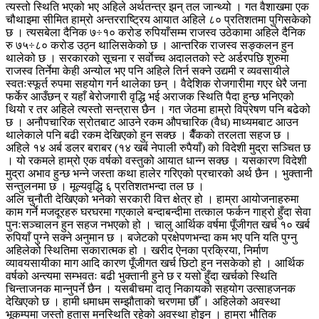
त्यस्तो स्थिति भएको भए अहिले अर्थतन्त्र झन् तल जान्थ्यो । गत वैशाखमा एक
चौथाइमा सीमित हाम्रो अन्तरराष्ट्रिय आयात अहिले ८० प्रतिशतमा पुगिसकेको
छ । त्यसबेला दैनिक ७÷१० करोड रुपियाँसम्म राजस्व उठेकामा अहिले दैनिक
रु ७५÷८० करोड उठ्न थालिसकेको छ । आन्तरिक राजस्व सङ्कलन हुन
थालेको छ । सरकारको सूचना र सर्वाेच्च अदालतको स्टे अर्डरपछि शुरुमा
राजस्व तिर्नेमा केही अन्योल भए पनि अहिले तिर्न सक्ने उद्यमी र व्यवसायीले
स्वतःस्फूर्त रुपमा सहयोग गर्न थालेका छन् । वैदेशिक रोजगारीमा गएर धेरै जना
फर्केर आउँछन् र यहाँ बेरोजगारी वृद्धि भई अराजक स्थिति पैदा हुन्छ भनिएको
थियो र तर अहिले त्यस्तो सन्त्रास छैन । गत जेठमा हाम्रो विप्रेषण पनि बढेको
छ । अनौपचारिक स्रोतबाट आउने रकम औपचारिक (वैध) माध्यमबाट आउन
थालेकाले पनि बढी रकम देखिएको हुन सक्छ । बैँकको तरलता सहज छ ।
अहिले १४ अर्ब डलर बराबर (१४ खर्ब नेपाली रुपैयाँ) को विदेशी मुद्रा सञ्चित छ
। यो रकमले हाम्रो एक वर्षको वस्तुको आयात धान्न सक्छ । यसकारण विदेशी
मुद्रा अभाव हुन्छ भन्ने जस्ता कथा हालेर गरिएको प्रचारको अर्थ छैन । भुक्तानी
सन्तुलनमा छ । मूल्यवृद्धि ६ प्रतिशतभन्दा तल छ ।
अलि चुनौती देखिएको भनेको सरकारी वित्त क्षेत्र हो । हाम्रा आयोजनाहरुमा
काम गर्ने मजदूरहरु घरघरमा गएकाले बन्दाबन्दीमा तत्काल फर्कन गाह्रो हुँदा सेवा
पुनःसञ्चालन हुन सहज नभएको हो । चालु आर्थिक वर्षमा पूँजीगत खर्च १० खर्ब
रुपियाँ पुग्ने सक्ने अनुमान छ । बजेटको प्रक्षेपणभन्दा कम भए पनि यति पुग्नु
अहिलेको स्थितिमा सकारात्मक हो । खरीद ऐनका प्रक्रिया, निर्माण
व्यावयसायीका माग आदि कारण पूँजीगत खर्च छिटो हुन नसकेको हो । आर्थिक
वर्षको अन्त्यमा सम्भवतः बढी भुक्तानी हुने छ र यसो हुँदा खर्चको स्थिति
चिन्ताजनक मान्नुपर्ने छैन । यसबीचमा दातृ निकायको सहयोग उत्साहजनक
देखिएको छ । हामी धमाधम सम्झौताको चरणमा छौँ । अहिलेको अवस्था
भूकम्पमा जस्तो हतास मनस्थिति रहेको अवस्था होइन । हाम्रा भौतिक