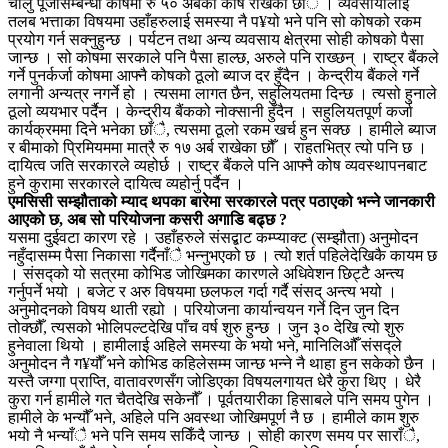
चालु पूँजीसम्बन्धी कोषमा रु ५० अर्बको कोष राखेका छाँै । व्यवसायीलाई
तलब भत्ताका विषयमा उहाँहरुलाई समस्या नै प¥यो भने पनि सो कोषको रकम
प्रयोग गर्न सक्नुहुन्छ । पर्यटन तथा अन्य व्यवसाय क्षेत्रमा सोही कोषको पैसा
जान्छ । सो कोषमा सरकाले पनि पैसा हाल्छ, अरुले पनि राख्छन् । राष्ट्र बैंकले
गर्ने पुनर्कर्जा कोषमा आफ्नै कोषको ठूलो ब्याज दर हुँदैन । केन्द्रीय बैंकले गर्ने
लगानी अन्यत्र नगर्ने हो । त्यसमा लागत छैन, सहुलियतमा दिन्छ । त्यसो हुनाले
ठूलो व्ययभार पर्दैन । केन्द्रीय बैंकको नोक्सानी हुँदैन । सहुलियतपूर्ण कर्जा
कार्यक्रममा दिने भनेका छाँै, त्यसमा ठूलो रकम खर्च हुन सक्छ । हामीले ब्याज
र बीमाको प्रिमियममा मात्रै रु १७ अर्ब राखेका छौँ । राहतभित्र त्यो पनि छ ।
दायित्व जति सरकारले व्यहोर्छ । राष्ट्र बैंकले पनि आफ्नै कोष व्यवस्थापनबाट
हुने कुरामा सरकारले दायित्व व्यहोर्नु पर्दैन ।
एमसिसी सम्झौताको म्याद थपका बारेमा सरकारले पत्र पठाएको भन्ने जानकारी
आएको छ, अब सो परियोजना कसरी अगाडि बढ्छ ?
यसमा दुईवटा कारण रहे । उहाँहरुले संसद्बाट कम्प्याक्ट (सम्झौता) अनुमोदन
नहुँदासम्म पैसा निकासा गर्दैनाँै भन्नुभएको छ । त्यो शर्त पहिलेदेखिकै कायम छ
। संसद्को यो सत्रमा कोभिड जोखिमका कारणले अधिवेशन छिट्टै अन्त्य
गर्नुपर्ने भयो । बजेट र अरु विषयमा छलफल गर्दा गर्दै संसद् अन्त्य भयो ।
अनुमोदनको विषय थाती रह्यो । परियोजना कार्यान्वयन गर्ने दिन जुन दिन
तोक्छौँ, त्यसको भोलिपल्टदेखि पाँच वर्ष शुरु हुन्छ । जुन ३० देखि त्यो शुरु
हुनेवाला थियो । हामीलाई अहिले समस्या के भयो भने, मानिलिऔंँ संसद्ले
अनुमोदन नै ग¥यौँ भने कोभिड कहिलेसम्म जान्छ भन्ने नै थाहा हुन सकेको छैन ।
यस्तै जग्गा प्राप्ति, वातावरणसँग जोडिएका विषयलगायत धेरै कुरा थिए । धेरै
कुरा गर्न हामीले गत चैतदेखि सकेनौँ । पूर्वतयारीका हिसाबले पनि समय पुगेन ।
हामीले के भन्यौँ भने, अहिले पनि अवस्था जोखिमपूर्ण नै छ । हामीले काम शुरु
भयो नै भन्याँै भने पनि समय सकिँदै जान्छ । सोही कारण समय पर साराँै,