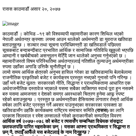
रासस
काठमाडौं
असार २०, २०७७
काठमाडौं । कोभिड –१९ को विश्वव्यापी महामारीका कारण शिथिल भएको
नेपाली अर्थतन्त्र क्रमशः लयमा आउन थालेको अर्थमन्त्री डा युवराज खतिवडा
बताउनुहुन्छ । सञ्चार तथा सूचना प्रविधिमन्त्री डा खतिवडाले पछिल्ला
सूचकबाट बन्दाबन्दीबाट प्रभावित आर्थिक र सामाजिक गतिविधि खुकुलो भएपछि
आम्दानी र खर्चबीचको असन्तुलन मेटिँदै जान थालेको अनुभव गर्नुभएको छ ।
महामारीजस्तो विषम परिस्थितिमा अर्थतन्त्रलाई गतिशील तुल्याउनु अर्थमन्त्रीका
रुपमा उहाँका अगाडि उत्तिकै चुनौतीपूर्ण छ ।
लामो समय आर्थिक क्षेत्रको अनुभव हासिल गरेका डा खतिवडामाथि बेलाबेलामा
राजनीतिक प्रकृतिको बजेट र कार्यक्रम प्रस्तुत नभएको गुनासो पनि गरिन्छ ।
उहाँ भने बजेट मूलतः सरकारको नीति, सिद्धान्त र प्राथमिकतामा आधारित एक
अर्थराजनीतिक दस्तावेज भएकाले यसमा सबैका व्यक्तिगत स्वार्थ पूरा हुन नसक्ने
बरु यसमा आमजनता र देशको समग्र अवस्थाको चित्रण हुनेमा आफू स्पष्ट
रहेको बताउनुहन्छ । प्रस्तुत छ अर्थमन्त्रीका हैसियतमा लगातार तेस्रो आर्थिक
वर्षका लागि बजेट प्रस्तुत गर्नेे अवसर पाउनुभएका सरकारका प्रवक्ता डा
खतिवडासँग उहाँकै कार्यकक्षमा राष्ट्रिय समाचार समिति
(रासस)
का लागि
प्रकाश सिलवाल र रमेश लम्सालले गरेको कुराकानीको सम्पादित विवरण
आर्थिक वर्ष २०७७÷०७८ को बजेट र त्यससँग सम्बन्धित विधेयक संसद्बाट
छलफलपछि पारित भइसकेका छन् । यसका आफ्ना प्राथमिकता र सिद्धान्त त
छन् नै, तपाईँ आफैँले यस बजेटलाई के नाम दिनुहुन्छ ?