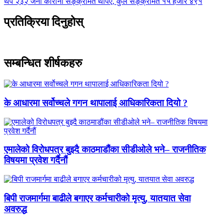
थप २३२ जना कोरोना सङ्क्रमित थपिए, कुल सङ्क्रमित १५ हजार ४९१
प्रतिक्रिया दिनुहोस्
सम्बन्धित शीर्षकहरु
के आधारमा सर्वोच्चले गगन थापालाई आधिकारिकता दियो ?
एमालेको विरोधपत्र बुझ्दै काठमाडौंका सीडीओले भने– राजनीतिक
विषयमा प्रवेश गर्दैनौं
बिपी राजमार्गमा बाढीले बगाएर कर्मचारीको मृत्यु, यातयात सेवा
अवरुद्ध