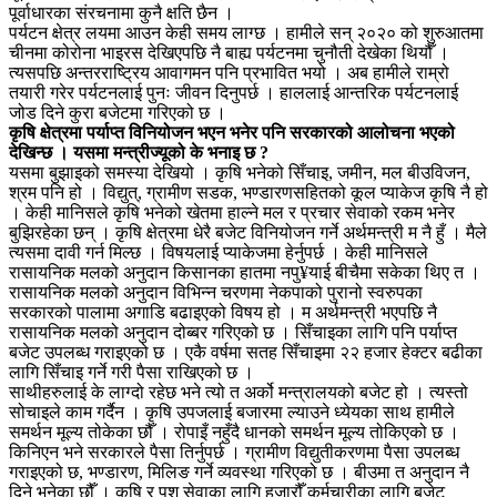
पूर्वाधारका संरचनामा कुनै क्षति छैन ।
पर्यटन क्षेत्र लयमा आउन केही समय लाग्छ । हामीले सन् २०२० को शुरुआतमा
चीनमा कोरोना भाइरस देखिएपछि नै बाह्य पर्यटनमा चुनौती देखेका थियौँ ।
त्यसपछि अन्तरराष्ट्रिय आवागमन पनि प्रभावित भयो । अब हामीले राम्रो
तयारी गरेर पर्यटनलाई पुनः जीवन दिनुपर्छ । हाललाई आन्तरिक पर्यटनलाई
जोड दिने कुरा बजेटमा गरिएको छ ।
कृषि क्षेत्रमा पर्याप्त विनियोजन भएन भनेर पनि सरकारको आलोचना भएको
देखिन्छ । यसमा मन्त्रीज्यूको के भनाइ छ ?
यसमा बुझाइको समस्या देखियो । कृषि भनेको सिँचाइ, जमीन, मल बीउविजन,
श्रम पनि हो । विद्युत्, ग्रामीण सडक, भण्डारणसहितको कूल प्याकेज कृषि नै हो
। केही मानिसले कृषि भनेको खेतमा हाल्ने मल र प्रचार सेवाको रकम भनेर
बुझिरहेका छन् । कृषि क्षेत्रमा धेरै बजेट विनियोजन गर्ने अर्थमन्त्री म नै हुँ । मैले
त्यसमा दावी गर्न मिल्छ । विषयलाई प्याकेजमा हेर्नुपर्छ । केही मानिसले
रासायनिक मलको अनुदान किसानका हातमा नपु¥याई बीचैमा सकेका थिए त ।
रासायनिक मलको अनुदान विभिन्न चरणमा नेकपाको पुरानो स्वरुपका
सरकारको पालामा अगाडि बढाइएको विषय हो । म अर्थमन्त्री भएपछि नै
रासायनिक मलको अनुदान दोब्बर गरिएको छ । सिँचाइका लागि पनि पर्याप्त
बजेट उपलब्ध गराइएको छ । एकै वर्षमा सतह सिँचाइमा २२ हजार हेक्टर बढीका
लागि सिँचाइ गर्ने गरी पैसा राखिएको छ ।
साथीहरुलाई के लाग्दो रहेछ भने त्यो त अर्को मन्त्रालयको बजेट हो । त्यस्तो
सोचाइले काम गर्दैन । कृषि उपजलाई बजारमा ल्याउने ध्येयका साथ हामीले
समर्थन मूल्य तोकेका छौँ । रोपाइँ नहुँदै धानको समर्थन मूल्य तोकिएको छ ।
किनिएन भने सरकारले पैसा तिर्नुपर्छ । ग्रामीण विद्युतीकरणमा पैसा उपलब्ध
गराइएको छ, भण्डारण, मिलिङ गर्ने व्यवस्था गरिएको छ । बीउमा त अनुदान नै
दिने भनेका छौँ । कृषि र पशु सेवाका लागि हजारौँ कर्मचारीका लागि बजेट