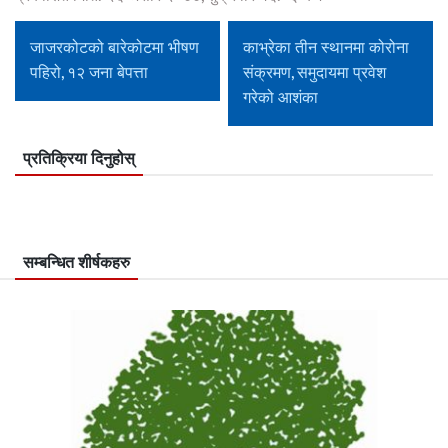
जाजरकोटको बारेकोटमा भीषण
काभ्रेका तीन स्थानमा कोरोना
पहिरो, १२ जना बेपत्ता
संक्रमण, समुदायमा प्रवेश
गरेको आशंका
प्रतिक्रिया दिनुहोस्
सम्बन्धित शीर्षकहरु