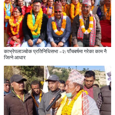
काभ्रेपलाञ्चोक प्रतिनिधिसभा –२: पाँचबर्षमा गरेका काम नै
जित्ने आधार