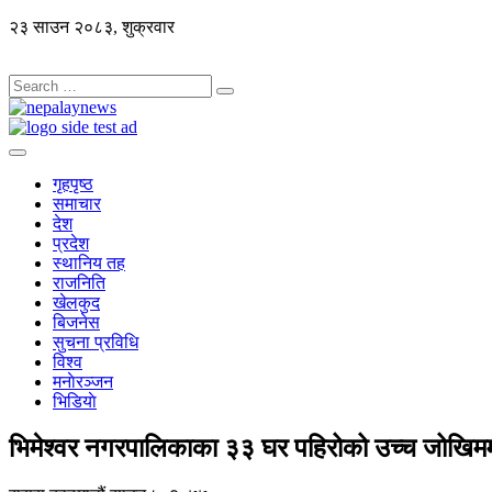
२३ साउन २०८३, शुक्रवार
गृहपृष्ठ
समाचार
देश
प्रदेश
स्थानिय तह
राजनिति
खेलकुद
बिजनेस
सुचना प्रविधि
विश्व
मनाेरञ्जन
भिडियाे
भिमेश्वर नगरपालिकाका ३३ घर पहिरोको उच्च जोखिम