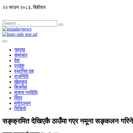
२२ साउन २०८३, बिहीवार
गृहपृष्ठ
समाचार
देश
प्रदेश
स्थानिय तह
राजनिति
खेलकुद
बिजनेस
सुचना प्रविधि
विश्व
मनाेरञ्जन
भिडियाे
सङ्क्रमित देखिएकै ठाउँमा गएर नमूना सङ्कलन गरिने