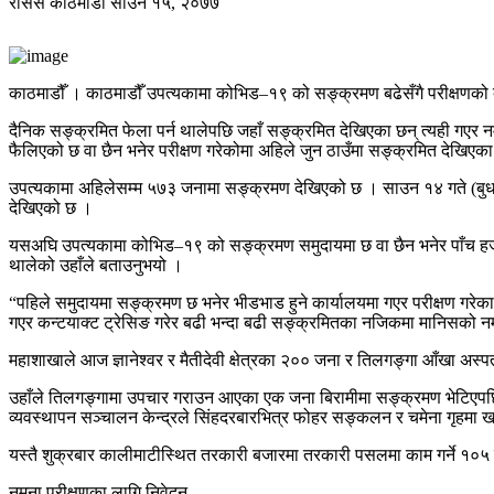
रासस
काठमाडौं
साउन १५, २०७७
काठमाडौँ । काठमाडौँ उपत्यकामा कोभिड–१९ को सङ्क्रमण बढेसँगै परीक्षणको दा
दैनिक सङ्क्रमित फेला पर्न थालेपछि जहाँ सङ्क्रमित देखिएका छन् त्यही गएर
फैलिएको छ वा छैन भनेर परीक्षण गरेकोमा अहिले जुन ठाउँमा सङ्क्रमित देखिएका 
उपत्यकामा अहिलेसम्म ५७३ जनामा सङ्क्रमण देखिएको छ । साउन १४ गते (बुधब
देखिएको छ ।
यसअघि उपत्यकामा कोभिड–१९ को सङ्क्रमण समुदायमा छ वा छैन भनेर पाँच हजार
थालेको उहाँले बताउनुभयो ।
“पहिले समुदायमा सङ्क्रमण छ भनेर भीडभाड हुने कार्यालयमा गएर परीक्षण गरेका थिय
गएर कन्टयाक्ट ट्रेसिङ गरेर बढी भन्दा बढी सङ्क्रमितका नजिकमा मानिसको नम
महाशाखाले आज ज्ञानेश्वर र मैतीदेवी क्षेत्रका २०० जना र तिलगङ्गा आँखा अस्
उहाँले तिलगङ्गामा उपचार गराउन आएका एक जना बिरामीमा सङ्क्रमण भेटिएपछि
व्यवस्थापन सञ्चालन केन्द्रले सिंहदरबारभित्र फोहर सङ्कलन र चमेना गृहमा
यस्तै शुक्रबार कालीमाटीस्थित तरकारी बजारमा तरकारी पसलमा काम गर्ने १०५
नमूना परीक्षणका लागि निवेदन