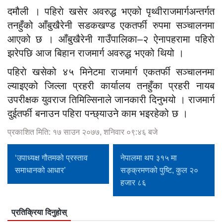
दमौली । पहिराे खसेर अवरुद्ध भएको पृथ्वीराजमार्गअन्तर्गत
तनहुँको आँबुखैरेनी सडकखण्ड एकतर्फी रुपमा सञ्चालनमा
आएको छ । आँबुखैरेनी गाउँपालिका–२ ऐनापहरामा पहिराे
झरेपछि आज बिहान राजमार्ग अवरुद्ध भएको थियो ।
पहिराे खसेको ४५ मिनेटमा राजमार्ग एकतर्फी सञ्चालनमा
ल्याइएको जिल्ला प्रहरी कार्यालय तनहुँका प्रहरी नायब
उपरीक्षक युवराज तिमिल्सिनाले जानकारी दिनुभयो । राजमार्ग
दुईतर्फी बनाउन पहिरा पन्छ्याउने काम भइरहेको छ ।
प्रकाशित मिति: १७ साउन २०७७, शनिवार ०९:४६ बजे
‘उपाध्यक्ष गौतमको प्रस्ताव
नेपालमा थप ३१५ मा
समाधानको आधार’
सङ्क्रमणको पुष्टि, कुल २०
हजार ८६
प्रतिक्रिया दिनुहोस्