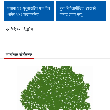
पर्सामा ४३ थुनुवासहित एकै दिन
बुबा मिर्गौलापीडित, छोराको
थपिए १३३ सङ्क्रमित
करेन्ट लागेर मृत्यु
प्रतिक्रिया दिनुहोस्
सम्बन्धित शीर्षकहरु