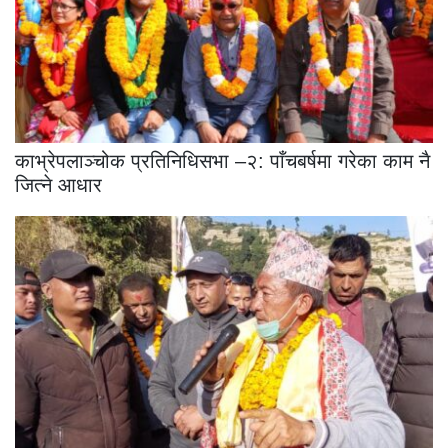
काभ्रेपलाञ्चोक प्रतिनिधिसभा –२: पाँचबर्षमा गरेका काम नै
जित्ने आधार