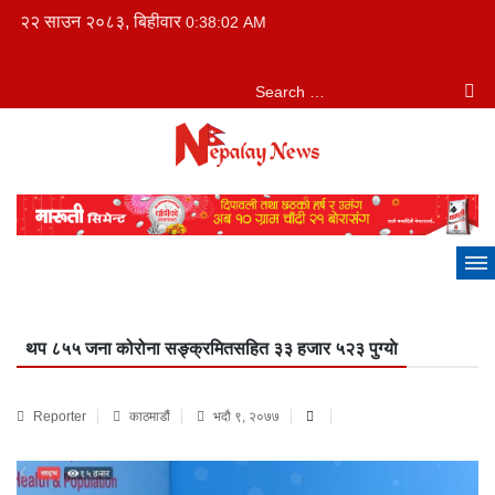
२२ साउन २०८३, बिहीवार
0:38:03 AM
थप ८५५ जना कोरोना सङ्क्रमितसहित ३३ हजार ५२३ पुग्याे
Reporter
काठमाडौं
भदौ ९, २०७७