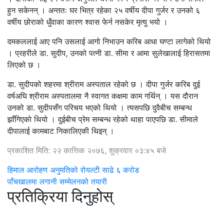
हुन सकेनन् । अन्ततः घर भित्र रहेका २५ वर्षीय दीपा गुर्जर र उनको ६
वर्षीय छोराको धुँवाका कारण श्वास फेर्न नसकेर मृत्यु भयो ।
दमकललाई आए पनि उसलाई आगो निभाउन करिब आधा घण्टा लागेको थियो
। प्रहरीले डा. सुदीप, उनको पत्नी डा. सीमा र आमा सुलेखालाई हिरासतमा
लिएको छ ।
डा. सुदीपको शहरमा श्रीराम अस्पताल रहेको छ । दीपा गुर्जर करिब दुई
वर्षअघि श्रीराम अस्पतालमा नै स्वागत कक्षमा काम गर्थिन् । यस दौरान
उनको डा. सुदीपसँग परिचय भएको थियो । त्यसपछि दुवैबीच सम्बन्ध
झाँगिएको थियो । दुईबीच प्रेम सम्बन्ध रहेको थाहा पाएपछि डा. सीमाले
दीपालाई कामबाट निकालिएकी थिइन् ।
प्रकाशित मिति: २२ कात्तिक २०७६, शुक्रवार ०३:४५ बजे
हिमाल आरोहण अनुमतिको रोयल्टी साढे ६ करोड
पाँचखालमा लगानी सम्मेलनको तयारी
प्रतिक्रिया दिनुहोस्