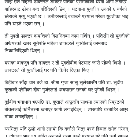
साँझ एक महिला डाक्टरले डाक्टर पतिकी प्रेमिकाको घरमा आगो लगाएर
बाहिरबाट ढोका बन्द गरिदिएकी छिन् । घटनामा युवती र उनको ६ वर्षको
छोराको मृत्यु भएको छ । उनीहरुलाई बचाउने प्रयास गरेका युवतीका भाइ
पनि घाइते भएका छन् ।
ती युवती डाक्टर दम्पत्तिको क्लिनिकमा काम गर्थिन् । पतिसँग ती युवतीको
अफेयरको खबर सुनेपछि महिला डाक्टरले युवतीलाई कामबाट
निकालिदिएकी थिइन् ।
यसका बावजुद पनि डाक्टर र ती युवतीबीच भेटघाट जारी रहेको थियो ।
डाक्टरले ती युवतीलाई घर पनि किनेर दिएका थिए ।
बिहीबार साँझ चार बजे डा. सीमा गुप्ता सासु सुलेखासँग पति डा. सुदीप
गुप्ताकी प्रेमिका दीपा गुर्जरलाई धम्क्याउन उनको घर पुगेकी थिइन् ।
दुईबीच भनाभान भएपछि डा. गुप्ताले आफूसँग साथमा ल्याएको स्प्रिटको
बोतललाई फर्निचरमा खनाएर आगो लगाइदिइन् । त्यसपछि घरबाहिर आएर
ढोका लगाइदिइन् ।
घरभित्र यति ठूलो आगो लाग्यो कि कसैले भित्र पस्ने हिम्मत समेत गरेनन्
। दीपाका भाइ २१ वर्षीय अनुजले घरमा पस्ने प्रयास गरे पनि उनी सफल