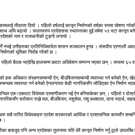
णको कामलाई तीव्रता दियो । पहिलो वर्षलाई कानून निर्माणको वर्षका रुपमा घोषणा
साथ अघि बढायो । फलस्वरुप प्रदेशसभा स्थापनाका दुई वर्षमा ५९ वटा कानून बन
 प्रदेशको नाम र राजधानीको टुङ्गो लगायो ।
े नभई उनीहरुका प्रतिनिधिमार्फत शासन सञ्चालन हुन्छ । संसदीय प्रणाली अवलम्बन ग
िर्माणको भूमिका निर्वाह गरेको छ ।
पहिलो बैठक भएदेखि हालसम्म छवटा अधिवेशन सम्पन्न भएका छन् । सभामा ६५ वटा
ो हक अधिकार संरक्षणसम्बन्धी ऐन, बीउबिजनसम्बन्धी व्यवस्था गर्न बनेको ऐन, खे
रण सम्बन्धमा व्यवस्था गर्न बनेको ऐनलगायत केही नागरिकसँग जोडिएका ऐन निर्माण भए
सम्बन्धित एक÷एकवटा विधेयक प्रमाणीकरण भई ऐन बनिसकेका छन् । पहिलो र दोस्र
ागरिकसँग सरोकार राख्ने मल, बीउबिजन, पशुसेवा, पशु बधशाला, दाना पदार्थ, सह
अरु सबै पारित विधेयकहरु प्रदेश सरकारको आर्थिक र प्रशासनिक कामसँग सम्बन्धित 
्छ ।
तीका बाबजुद पनि अन्य प्रदेशका तुलनामा यति धेरै कानून निर्माण गर्नु ठूलो उपलब्ध