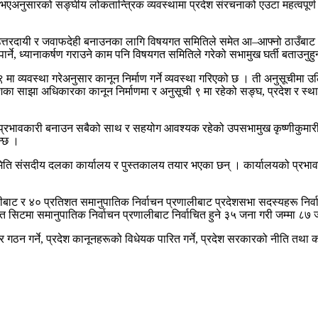
ा भएअनुसारको सङ्घीय लोकतान्त्रिक व्यवस्थामा प्रदेश संरचनाको एउटा महत्वपूर्
उत्तरदायी र जवाफदेही बनाउनका लागि विषयगत समितिले समेत आ–आफ्नो ठाउँबाट भू
ने, ध्यानाकर्षण गराउने काम पनि विषयगत समितिले गरेको सभामुख घर्ती बताउनुहु
मा व्यवस्था गरेअनुसार कानून निर्माण गर्ने व्यवस्था गरिएको छ । ती अनुसूचीमा
ेशका साझा अधिकारका कानून निर्माणमा र अनुसूची ९ मा रहेको सङ्घ, प्रदेश र स
प्रभावकारी बनाउन सबैको साथ र सहयोग आवश्यक रहेको उपसभामुख कृष्णीकुमारी था
न्छ ।
ि संसदीय दलका कार्यालय र पुस्तकालय तयार भएका छन् । कार्यालयको प्रभावकार
ीबाट र ४० प्रतिशत समानुपातिक निर्वाचन प्रणालीबाट प्रदेशसभा सदस्यहरू निर्वाच
सिटमा समानुपातिक निर्वाचन प्रणालीबाट निर्वाचित हुने ३५ जना गरी जम्मा ८७
 गठन गर्ने, प्रदेश कानूनहरूको विधेयक पारित गर्ने, प्रदेश सरकारको नीति तथा