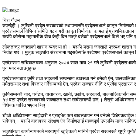
निरा गौतम
रुपन्देही । लुम्बिनी प्रदेश सरकारको स्थापनासँगै प्रदेशसभाले कानून निर्मा
प्रदेशसभाले विभिन्न समिति गठन गरी कानून निर्माणका कामलाई प्राथमिकताका 
यद्यपि कोरोना महामारीकै बीच केही दिन मात्रै बसेको प्रदेशसभाले ढिलै भए पनि
लोकतन्त्र जनताको शासन व्यवस्था हो । यद्यपि यसमा जनताले प्रत्यक्ष शासन गर्न
निर्वाह गर्छ । मुलुक सङ्घीय संरचनामा गइसकेपछि प्रदेशमा प्रदेशसभाले कानून न
प्रदेशसभा सचिवालयका अनुसार २०७४ साल माघ २१ गते लुम्बिनी प्रदेशसभाको 
पुन मगर बताउनुहुन्छ ।
प्रदेशसभाबाट कृषि तथा सहकारी सम्बन्धमा व्यवस्था गर्न बनेको ऐन, बालबालिकाक
मर्मतसम्भार तथा विस्तार गर्नेसम्बन्धी ऐन, प्रदेश सञ्चार नीति र प्रदेश प्रसा
कृषिसम्बन्धी चार, पर्यटन, वातावरण, खानी, उद्योग, सहकारी, बालबालिकासँग 
१४ वटा प्रदेश सरकारको सञ्चालन तथा खर्चसम्बन्धी छन् । तेस्रो अधिवेशनमा न
विधेयक पारित भएका थिए ।
चौथो अधिवेशनमा साझेदारी र प्राइभेट फर्म व्यवस्थापन गर्न बनेको विधेयकबाहेक 
सकेनन् । यद्यपि वातावरण संरक्षण ऐन निर्माणलाई महत्वपूर्ण उपलब्धि मान्न सकिन
सङ्घीयता कार्यान्वयनको महत्वपूर्ण खुड्किलो मानिने प्रदेश सरकारले थूप्रै चुनौ