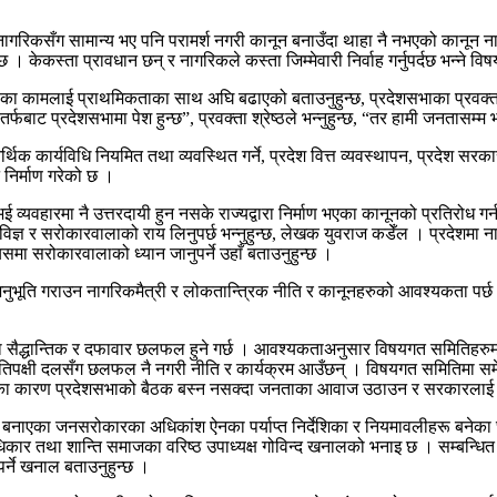
रिकसँग सामान्य भए पनि परामर्श नगरी कानून बनाउँदा थाहा नै नभएको कानून नागरि
। केकस्ता प्रावधान छन् र नागरिकले कस्ता जिम्मेवारी निर्वाह गर्नुपर्दछ भन्ने 
र्माणका कामलाई प्राथमिकताका साथ अघि बढाएको बताउनुहुन्छ, प्रदेशसभाका प्रवक
 प्रदेशसभामा पेश हुन्छ”, प्रवक्ता श्रेष्ठले भन्नुहुन्छ, “तर हामी जनतासम्म भन
कार्यविधि नियमित तथा व्यवस्थित गर्ने, प्रदेश वित्त व्यवस्थापन, प्रदेश सरका
ऐन निर्माण गरेको छ ।
व्यवहारमा नै उत्तरदायी हुन नसके राज्यद्वारा निर्माण भएका कानूनको प्रतिरोध गर्
िज्ञ र सरोकारवालाको राय लिनुपर्छ भन्नुहुन्छ, लेखक युवराज कडेँल । प्रदेशमा ना
मा सरोकारवालाको ध्यान जानुपर्ने उहाँ बताउनुहुन्छ ।
 अनुभूति गराउन नागरिकमैत्री र लोकतान्त्रिक नीति र कानूनहरुको आवश्यकता पर
कमा सैद्धान्तिक र दफावार छलफल हुने गर्छ । आवश्यकताअनुसार विषयगत समिति
्रतिपक्षी दलसँग छलफल नै नगरी नीति र कार्यक्रम आउँछन् । विषयगत समितिमा समेत प
कारण प्रदेशसभाको बैठक बस्न नसक्दा जनताका आवाज उठाउन र सरकारलाई सुझाव
े बनाएका जनसरोकारका अधिकांश ऐनका पर्याप्त निर्देशिका र नियमावलीहरू बनेका छ
 तथा शान्ति समाजका वरिष्ठ उपाध्यक्ष गोविन्द खनालको भनाइ छ । सम्बन्धित क्षेत्
्ने खनाल बताउनुहुन्छ ।