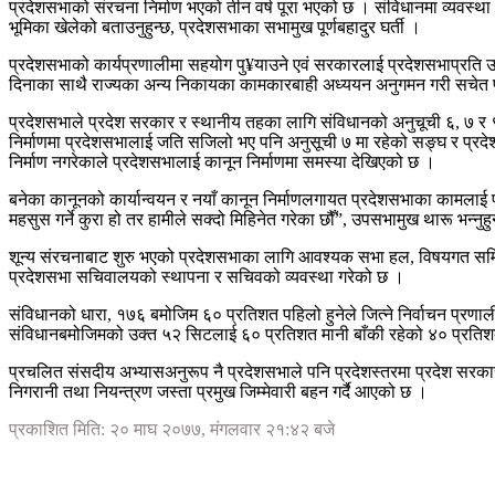
प्रदेशसभाको संरचना निर्माण भएको तीन वर्ष पूरा भएको छ । संविधानमा व्यवस्थ
भूमिका खेलेको बताउनुहुन्छ, प्रदेशसभाका सभामुख पूर्णबहादुर घर्ती ।
प्रदेशसभाको कार्यप्रणालीमा सहयोग पु¥याउने एवं सरकारलाई प्रदेशसभाप्रति 
दिनाका साथै राज्यका अन्य निकायका कामकारबाही अध्ययन अनुगमन गरी सचेत पार्
प्रदेशसभाले प्रदेश सरकार र स्थानीय तहका लागि संविधानको अनुचूची ६, ७ र ९ 
निर्माणमा प्रदेशसभालाई जति सजिलो भए पनि अनुसूची ७ मा रहेको सङ्घ र प्रद
निर्माण नगरेकाले प्रदेशसभालाई कानून निर्माणमा समस्या देखिएको छ ।
बनेका कानूनको कार्यान्वयन र नयाँ कानून निर्माणलगायत प्रदेशसभाका कामलाई 
महसुस गर्ने कुरा हो तर हामीले सक्दो मिहिनेत गरेका छौँ”, उपसभामुख थारू भन्नुहु
शून्य संरचनाबाट शुरु भएको प्रदेशसभाका लागि आवश्यक सभा हल, विषयगत समित
प्रदेशसभा सचिवालयको स्थापना र सचिवको व्यवस्था गरेको छ ।
संविधानको धारा, १७६ बमोजिम ६० प्रतिशत पहिलो हुनेले जित्ने निर्वाचन प्रणाल
संविधानबमोजिमको उक्त ५२ सिटलाई ६० प्रतिशत मानी बाँकी रहेको ४० प्रतिशत 
प्रचलित संसदीय अभ्यासअनुरूप नै प्रदेशसभाले पनि प्रदेशस्तरमा प्रदेश सरकार
निगरानी तथा नियन्त्रण जस्ता प्रमुख जिम्मेवारी बहन गर्दै आएको छ ।
प्रकाशित मिति: २० माघ २०७७, मंगलवार २१:४२ बजे