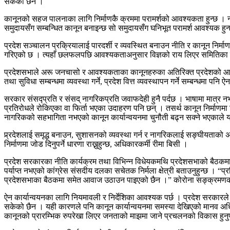
सकेको छैन ।
कानूनको सहज पालनाका लागि निर्माणकै क्रममा परामर्शको आवश्यकता हुन्छ । नाग
समुदायसँग सम्बन्धित कानून बनाइन्छ सो समुदायसँग घनिभूत परामर्श आवश्यक हुन्छ 
प्रदेश सञ्चालन प्रक्रियालाई पारदर्शी र व्यवस्थित बनाउन नीति र कानून नि
गरिएको छ । त्यहाँ छलफलपछि आवश्यकताअनुसार विज्ञको राय लिएर समितिका तर्फबाट
प्रदेशसभाले अरू जनचासो र आवश्यकताका कानूनहरुका अतिरिक्त प्रदेशको आर्थिक 
तथा सुविधा सम्बन्धमा व्यवस्था गर्ने, प्रदेश वित्त व्यवस्थापन गर्ने सम्बन्धमा पनि 
सरकार संसद्प्रति र संसद् नागरिकप्रति जवाफदेही हुनै पर्दछ । भाषामा मात्र नभई 
प्रतिरोधले रोकिएका वा फिर्ता भएका उदाहरण पनि छन् । तसर्थ कानून निर्माणमा व
नागरिकको सहभागिता नभएको कानून कार्यान्वयनमा चुनौती बढ्न सक्ने भएकाले यस
प्र्रदेशलाई समृद्ध बनाउन, सुशासनको व्यवस्था गर्न र नागरिकलाई सङ्घीयताको
निर्माणमा जोड दिनुपर्ने धारणा राख्नुहुन्छ, अधिकारकर्मी रीमा बिसी ।
प्रदेश सरकारका नीति कार्यक्रम तथा विभिन्न विधेयकमथि प्रदेशसभाको बैठ
पर्याप्त नभएको कांग्रेस संसदीय दलका सचेतक निर्मला क्षेत्री बताउनुहुन्छ । “प
प्रदेशसभाका बैठकमा समेत आवाज उठाउन पाइएको छैन ।” कोरोना सङ्क्रमणका 
ऐन कार्यान्वयनका लागि नियमावली र निर्देशिका आवश्यक पर्छ । प्रदेश सरकारल
सकेको छैन । यही कारणले पनि कानून कार्यान्वयनमा समस्या देखिएको मानव अधिकार
कानूनको प्रारम्भिक रुपरेखा लिएर जनताको माझमा जाने प्रचलनको विकास हुनुपर