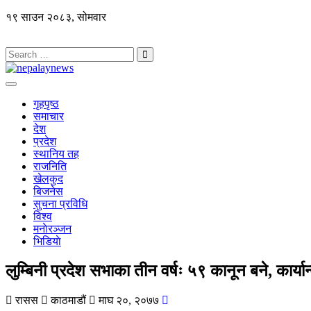
१९ साउन २०८३, सोमवार
गृहपृष्ठ
समाचार
देश
प्रदेश
स्थानिय तह
राजनिति
खेलकुद
बिजनेस
सुचना प्रविधि
विश्व
मनाेरञ्जन
भिडियाे
लुम्बिनी प्रदेश सभाका तीन वर्षः ५९ कानून बने, कार्या
रासस
काठमाडौं
माघ २०, २०७७