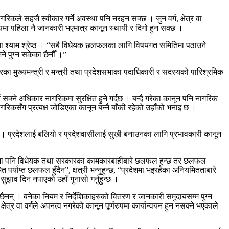
कले सहजै स्वीकार गर्ने अवस्था पनि नरहन सक्छ । जुन वर्ग, क्षेत्र वा
विषयमा पहिला नै जानकारी भएमात्र कानून स्थायी र दिगो हुन सक्छ ।
्ता श्याम श्रेष्ठ । “सबै विधेयक छलफलका लागि विषयगत समितिमा पठाउने
े पुग्न सकेका छैनौँ ।”
रका मुख्यमन्त्री र मन्त्री तथा प्रदेशसभाका पदाधिकारी र सदस्यको पारिश्रमिक
न सक्ने अधिकार नागरिकमा सुरक्षित हुने गर्दछ । बन्दै गरेका कानून पनि नागरिक
गरिकसँग प्रत्यक्ष जोडिएका कानून बन्नै बाँकी रहेको उहाँको भनाइ छ ।
्छ । प्रदेशलाई बलियो र प्रदेशवासीलाई सुखी बनाउनका लागि प्रभावकारी कानून
हरुमा पनि विधेयक तथा सरकारका कामकारबाहीबारे छलफल हुन्छ तर छलफल
र्याप्त छलफल हुँदैन”, क्षत्री भन्नुहुन्छ, “प्रदेशमा भइरहेका अनियमितताबारे
 दिन नपाएको उहाँ गुनासो गर्नुहुन्छ ।
ैनन् । बनेका नियम र निर्देशिकाहरुको वितरण र जानकारी समुदायसम्म पुग्न
र वा वर्गले अपनत्व नगरेको कानून पूर्णरुपमा कार्यान्वयन हुन नसक्ने भएकाले