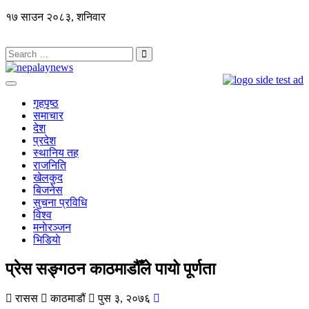
१७ साउन २०८३, शनिवार
गृहपृष्ठ
समाचार
देश
प्रदेश
स्थानिय तह
राजनिति
खेलकुद
बिजनेस
सुचना प्रविधि
विश्व
मनाेरञ्जन
भिडियाे
प्रेस सङ्गठन काठमाडौँले पायो पूर्णता
रासस
काठमाडौं
पुस ३, २०७६