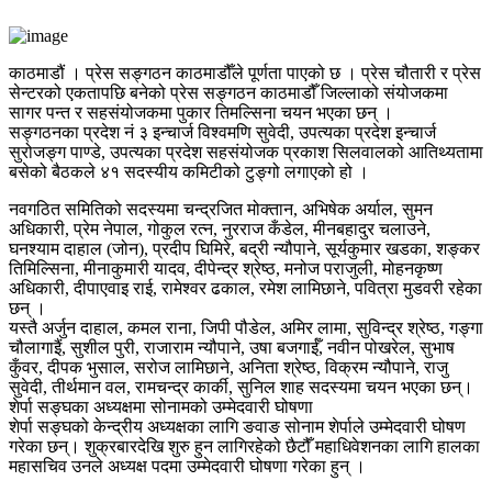
काठमाडौं । प्रेस सङ्गठन काठमाडौँले पूर्णता पाएको छ । प्रेस चौतारी र प्रेस
सेन्टरको एकतापछि बनेको प्रेस सङ्गठन काठमाडौँ जिल्लाको संयोजकमा
सागर पन्त र सहसंयोजकमा पुकार तिमल्सिना चयन भएका छन् ।
सङ्गठनका प्रदेश नं ३ इन्चार्ज विश्वमणि सुवेदी, उपत्यका प्रदेश इन्चार्ज
सुरोजङ्ग पाण्डे, उपत्यका प्रदेश सहसंयोजक प्रकाश सिलवालको आतिथ्यतामा
बसेको बैठकले ४१ सदस्यीय कमिटीको टुङ्गो लगाएको हो ।
नवगठित समितिको सदस्यमा चन्द्रजित मोक्तान, अभिषेक अर्याल, सुमन
अधिकारी, प्रेम नेपाल, गोकुल रत्न, नुरराज कँडेल, मीनबहादुर चलाउने,
घनश्याम दाहाल (जोन), प्रदीप घिमिरे, बद्री न्यौपाने, सूर्यकुमार खडका, शङ्कर
तिमिल्सिना, मीनाकुमारी यादव, दीपेन्द्र श्रेष्ठ, मनोज पराजुली, मोहनकृष्ण
अधिकारी, दीपाएवाइ राई, रामेश्वर ढकाल, रमेश लामिछाने, पवित्रा मुडवरी रहेका
छन् ।
यस्तै अर्जुन दाहाल, कमल राना, जिपी पौडेल, अमिर लामा, सुविन्द्र श्रेष्ठ, गङ्गा
चौलागाइैं, सुशील पुरी, राजाराम न्यौपाने, उषा बजगाईँ, नवीन पोखरेल, सुभाष
कुँवर, दीपक भुसाल, सरोज लामिछाने, अनिता श्रेष्ठ, विक्रम न्यौपाने, राजु
सुवेदी, तीर्थमान वल, रामचन्द्र कार्की, सुनिल शाह सदस्यमा चयन भएका छन्।
शेर्पा सङ्घका अध्यक्षमा सोनामको उम्मेदवारी घोषणा
शेर्पा सङ्घको केन्द्रीय अध्यक्षका लागि ङवाङ सोनाम शेर्पाले उम्मेदवारी घोषण
गरेका छन्। शुक्रबारदेखि शुरु हुन लागिरहेको छैटौँ महाधिवेशनका लागि हालका
महासचिव उनले अध्यक्ष पदमा उम्मेदवारी घोषणा गरेका हुन् ।