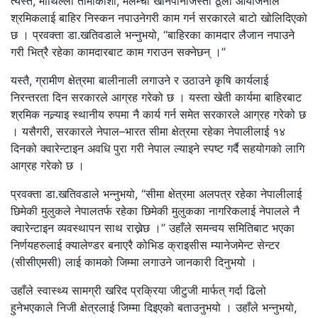
त्यस्तै, माथिल्लो तामाकोशी, मेलम्ची खानेपानीजस्ता ठूला आयोजनाले
श्रमिकलाई बाहिर निस्कन नपाउनेगरी काम गर्न सरकारले बाटो खोलिदिएको
छ । प्रवक्ता डा.खतिवडाले भन्नुभयो, “बाहिरका कामदार लैजान नपाउने
गरी भित्रै रहेका कामदारबाट काम गराउन सक्नेछन् ।”
यस्तै, ग्रामीण क्षेत्रमा बालीनाली लगाउने र उठाउने कृषि कार्यलाई
निरन्तरता दिन सरकारले आग्रह गरेको छ । यस्ता खेती कार्यमा बाहिरबाट
श्रमिक नल्र्याइ स्थानीय रुपमा नै कार्य गर्न समेत सरकारले आग्रह गरेको छ
। यसैगरी, सरकारले नेपाल–भारत सीमा क्षेत्रमा रहेका नेपालीलाई १४
दिनको क्वारेन्टाइन अवधि पुरा गरी नेपाल ल्याइने स्पष्ट गर्दै सहयोगको लागि
आग्रह गरेको छ ।
प्रवक्ता डा.खतिवडाले भन्नुभयो, “सीमा क्षेत्रमा अलपत्र रहेका नेपालीलाई
छिमेकी मुलुकले नेपालतर्फ रहेका छिमेकी मुलुकका नागरिकलाई नेपालले नै
क्वारेन्टाइन व्यवस्थापन साथ राख्नेछ ।” उहाँले समन्वय समितिबाट भएका
निर्णयहरुलाई क्यालेण्डर बनाएरै कोभिड क्राइसीस म्यानेजमेन्ट सेन्टर
(सीसीएमसी) लाई कामको जिम्मा लगाउने जानकारी दिनुभयो ।
उहाँले स्वास्थ्य सामग्री खरिद प्रक्रिया जीटुजी मार्फत् गर्दा ढिलो
हुनेभएकाले निजी क्षेत्रलाई जिम्मा दिइएको बताउनुभयो । उहाँले भन्नुभयो,