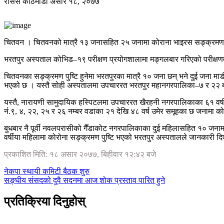
रासस
काठमाडौं
असार १८, २०७७
चितवन । चितवनको मात्रै १३ जनासहित २५ जनामा कोराना भाइरस सङ्क्रमण 
भरतपुर अस्पताल कोभिड–१९ परीक्षण प्रयोगशालामा मङ्गलबार गरिएको परीक्ष
चितवनका सङ्क्रमण पुष्टि हुनेमा भरतपुरका मात्रै १० जना छन् भने दुई जना म
भएको छ । यस्तै सोही अस्पतालमा उपचाररत भरतपुर महानगरपालिका–७ र २२ बस्ने
यस्तै, नारायणी सामुदायिक हस्पिटलमा उपचाररत खैरहनी नगरपालिकाका ६१ वर्ष
नंं.९, ४, २२, २५ र २६ नम्बर वडाका २१ देखि ४८ वर्ष उमेर समूहका छ जनामा क
बुधबार नै पूर्वी नवलपरासीको गैँडाकोट नगरपालिकाका दुई महिलासहित १० जनाम
वर्षीया महिलामा कोरोना सङ्क्रमण पुष्टि भएको भरतपुर अस्पतालले जानकारी द
प्रकाशित मिति: १८ असार २०७७, बिहीवार १२:४२ बजे
नेकपा स्थायी कमिटी बैठक शुरु
सङ्घीय संसदको दुवै सदनमा आज शोक प्रस्ताव पारित हुने
प्रतिक्रिया दिनुहोस्