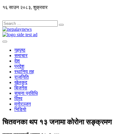
१६ साउन २०८३, शुक्रवार
गृहपृष्ठ
समाचार
देश
प्रदेश
स्थानिय तह
राजनिति
खेलकुद
बिजनेस
सुचना प्रविधि
विश्व
मनाेरञ्जन
भिडियाे
चितवनका थप १३ जनामा कोरोना सङ्क्रमण