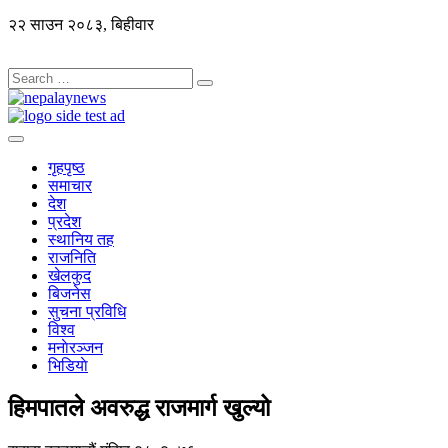
२२ साउन २०८३, बिहीवार
गृहपृष्ठ
समाचार
देश
प्रदेश
स्थानिय तह
राजनिति
खेलकुद
बिजनेस
सुचना प्रविधि
विश्व
मनाेरञ्जन
भिडियाे
हिमपातले अवरुद्ध राजमार्ग खुल्यो