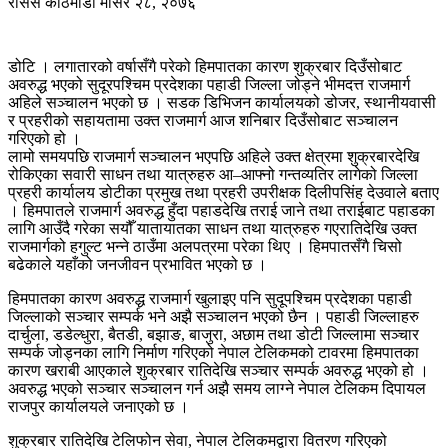
रासस
काठमाडौं
मंसिर २८, २०७६
डोटि । लगातारको वर्षासँगै परेको हिमपातका कारण शुक्रबार दिउँसोबाट
अवरुद्ध भएको सुदूरपश्चिम प्रदेशका पहाडी जिल्ला जोड्ने भीमदत्त राजमार्ग
अहिले सञ्चालन भएको छ । सडक डिभिजन कार्यालयको डोजर, स्थानीयवासी
र प्रहरीको सहायतामा उक्त राजमार्ग आज शनिबार दिउँसोबाट सञ्चालन
गरिएको हो ।
लामो समयपछि राजमार्ग सञ्चालन भएपछि अहिले उक्त क्षेत्रमा शुक्रबारदेखि
रोकिएका सवारी साधन तथा यात्रुहरु आ–आफ्नो गन्तव्यतिर लागेको जिल्ला
प्रहरी कार्यालय डोटीका प्रमुख तथा प्रहरी उपरीक्षक दिलीपसिंह देउवाले बताए
। हिमपातले राजमार्ग अवरुद्ध हुँदा पहाडदेखि तराई जाने तथा तराईबाट पहाडका
लागि आउँदै गरेका सयौँ यातायातका साधन तथा यात्रुहरु गएरातिदेखि उक्त
राजमार्गको हगुल्ट भन्ने ठाउँमा अलपत्रमा परेका थिए । हिमपातसँगै चिसो
बढेकाले यहाँको जनजीवन प्रभावित भएको छ ।
हिमपातका कारण अवरुद्ध राजमार्ग खुलाइए पनि सुदूपश्चिम प्रदेशका पहाडी
जिल्लाको सञ्चार सम्पर्क भने अझै सञ्चालन भएको छैन । पहाडी जिल्लाहरु
दार्चुला, डडेल्धुरा, बैतडी, बझाङ, बाजुरा, अछाम तथा डोटी जिल्लामा सञ्चार
सम्पर्क जोड्नका लागि निर्माण गरिएको नेपाल टेलिकमको टावरमा हिमपातका
कारण खराबी आएकाले शुक्रबार रातिदेखि सञ्चार सम्पर्क अवरुद्ध भएको हो ।
अवरुद्ध भएको सञ्चार सञ्चालन गर्न अझै समय लाग्ने नेपाल टेलिकम दिपायल
राजपुर कार्यालयले जनाएको छ ।
शुक्रबार रातिदेखि टेलिफोन सेवा, नेपाल टेलिकमद्वारा वितरण गरिएको